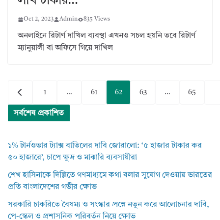
লাখ টাকার…
Oct 2, 2023
Admin
835 Views
অনলাইনে রিটার্ণ দাখিল ব্যবস্থা এখনও সচল হয়নি তবে রিটার্ণ
ম্যানুয়ালী বা অফিসে গিয়ে দাখিল
Posts
1
…
61
62
63
…
65
pagination
সর্বশেষ প্রকাশিত
১% টার্নওভার ট্যাক্স বাতিলের দাবি জোরালো: ‘৫ হাজার টাকার কর
৫০ হাজারে’, চাপে ক্ষুদ্র ও মাঝারি ব্যবসায়ীরা
শেখ হাসিনাকে দিল্লিতে গণমাধ্যমে কথা বলার সুযোগ দেওয়ায় ভারতের
প্রতি বাংলাদেশের গভীর ক্ষোভ
সরকারি চাকরিতে বৈষম্য ও সংস্কার প্রশ্নে নতুন করে আলোচনার দাবি,
পে-স্কেল ও প্রশাসনিক পরিবর্তন নিয়ে ক্ষোভ