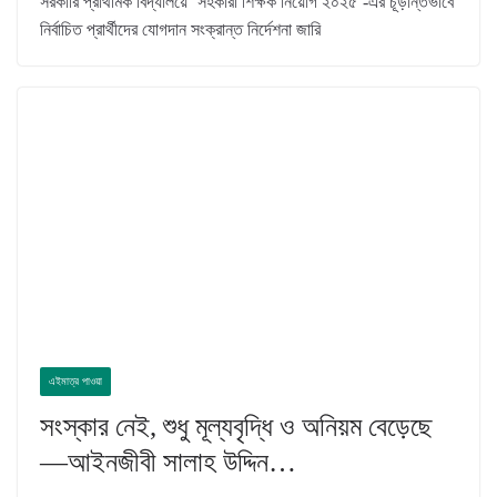
সরকারি প্রাথমিক বিদ্যালয়ে ‘সহকারী শিক্ষক নিয়োগ ২০২৫’-এর চূড়ান্তভাবে
নির্বাচিত প্রার্থীদের যোগদান সংক্রান্ত নির্দেশনা জারি
এইমাত্র পাওয়া
সংস্কার নেই, শুধু মূল্যবৃদ্ধি ও অনিয়ম বেড়েছে
—আইনজীবী সালাহ উদ্দিন…