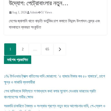
উদ্যোগ: পেট্রোবাংলার নতুন…
Aug 1, 2026
Admin
51 Views
দেশের জ্বালানি খাতে বাড়তি ভর্তুকির চাপ কমাতে বিদ্যুৎ উৎপাদন কেন্দ্র এবং
যানবাহনে ব্যবহৃত সংকুচিত
Posts
1
2
…
65
pagination
সর্বশেষ প্রকাশিত
১% টার্নওভার ট্যাক্স বাতিলের দাবি জোরালো: ‘৫ হাজার টাকার কর ৫০ হাজারে’, চাপে
ক্ষুদ্র ও মাঝারি ব্যবসায়ীরা
শেখ হাসিনাকে দিল্লিতে গণমাধ্যমে কথা বলার সুযোগ দেওয়ায় ভারতের প্রতি
বাংলাদেশের গভীর ক্ষোভ
সরকারি চাকরিতে বৈষম্য ও সংস্কার প্রশ্নে নতুন করে আলোচনার দাবি, পে-স্কেল ও