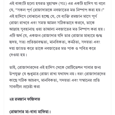
এই বাক্যটি হলো হযরত মুহাম্মদ (সাঃ) এর একটি হাদিস যা বলে
যে, “সকল পূর্ণ রোজাদারকে নবজাতের মত নিষ্পাপ করা হয়।”
এই হাদিসে বোঝানো হচ্ছে যে, যে ব্যক্তি রমজান মাসে পূর্ণ
রোজা রাখবে এবং সমস্ত আমল সঠিকভাবে করবে, তাকে
আল্লাহ সুবহানাহু ওয়া তাআলা নবজাতের মত নিষ্পাপ করা হয়।
এটি অর্থ যে, একজন রোজাদার যদি তার রোজার মাধ্যমে শুদ্ধ
হৃদয়, সত্য প্রতিজ্ঞাবদ্ধতা, মানবিকতা, কর্মঠতা, সদয়তা এবং
দয়া জাগ্রত করে তাকে নবজাতের মত পাক ও পবিত্র করে
দেওয়া হয়।
তাই, রোজাদারদের এই হাদিস থেকে মোটিভেশন পাবার জন্য
উপযুক্ত যে শুধুমাত্র রোজা রাখা যথাযথ নয়। বরং রোজাদারদের
কাছে সঠিক আচরণ, মানবিকতা, সদয়তা এবং সম্মানের প্রতি
সাবলীল প্রচেষ্টা করা
২য় রমজান ফজিলত
রোজাদার মা-বাবা মাফিয়া।