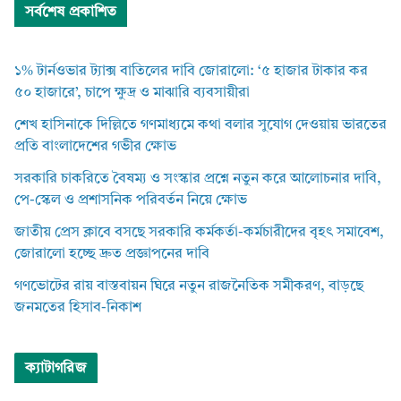
সর্বশেষ প্রকাশিত
১% টার্নওভার ট্যাক্স বাতিলের দাবি জোরালো: ‘৫ হাজার টাকার কর
৫০ হাজারে’, চাপে ক্ষুদ্র ও মাঝারি ব্যবসায়ীরা
শেখ হাসিনাকে দিল্লিতে গণমাধ্যমে কথা বলার সুযোগ দেওয়ায় ভারতের
প্রতি বাংলাদেশের গভীর ক্ষোভ
সরকারি চাকরিতে বৈষম্য ও সংস্কার প্রশ্নে নতুন করে আলোচনার দাবি,
পে-স্কেল ও প্রশাসনিক পরিবর্তন নিয়ে ক্ষোভ
জাতীয় প্রেস ক্লাবে বসছে সরকারি কর্মকর্তা-কর্মচারীদের বৃহৎ সমাবেশ,
জোরালো হচ্ছে দ্রুত প্রজ্ঞাপনের দাবি
গণভোটের রায় বাস্তবায়ন ঘিরে নতুন রাজনৈতিক সমীকরণ, বাড়ছে
জনমতের হিসাব-নিকাশ
ক্যাটাগরিজ