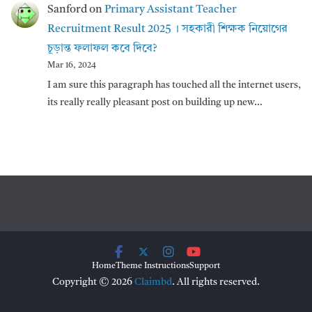
Sanford
on
Primary Assistant Teacher
Recruitment Result 2025 । সহকারী শিক্ষক নিয়োগের
চূড়ান্ত ফলাফল কবে দিবে?
Mar 16, 2024
I am sure this paragraph has touched all the internet users,
its really really pleasant post on building up new…
Home
Theme Instructions
Support
Copyright © 2026
Claimbd
. All rights reserved.