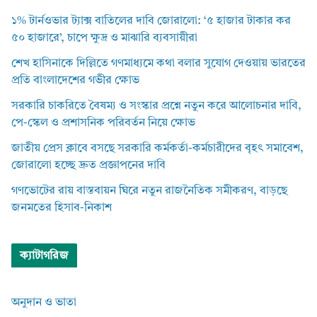
১% টার্নওভার ট্যাক্স বাতিলের দাবি জোরালো: ‘৫ হাজার টাকার কর
৫০ হাজারে’, চাপে ক্ষুদ্র ও মাঝারি ব্যবসায়ীরা
শেখ হাসিনাকে দিল্লিতে গণমাধ্যমে কথা বলার সুযোগ দেওয়ায় ভারতের
প্রতি বাংলাদেশের গভীর ক্ষোভ
সরকারি চাকরিতে বৈষম্য ও সংস্কার প্রশ্নে নতুন করে আলোচনার দাবি,
পে-স্কেল ও প্রশাসনিক পরিবর্তন নিয়ে ক্ষোভ
জাতীয় প্রেস ক্লাবে বসছে সরকারি কর্মকর্তা-কর্মচারীদের বৃহৎ সমাবেশ,
জোরালো হচ্ছে দ্রুত প্রজ্ঞাপনের দাবি
গণভোটের রায় বাস্তবায়ন ঘিরে নতুন রাজনৈতিক সমীকরণ, বাড়ছে
জনমতের হিসাব-নিকাশ
ক্যাটাগরিজ
অনুদান ও ভাতা