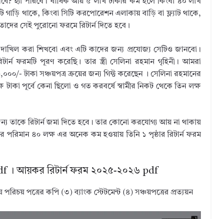
? হ্যাঁ পারবে। বার্ষিক আয় ৫ লাখ টাকার কম হলে কিংবা ৪০ লাখ
ড়ি থাকে, কিংবা সিটি করপোরেশন এলাকায় বাড়ি বা ফ্ল্যাট থাকে,
 তাদের সেই পুরোনো ফরমে রিটার্ন দিতে হবে।
ম দাখিল করা শিখবো এবং এটি কাদের জন্য প্রযোজ্য সেটিও জানবো।
ন ফরমটি পূরণ করেছি। তার স্ত্রী সেলিনা রহমান গৃহিনী। আমরা
০,০০০/- টাকা সঞ্চয়পত্র ক্রয়ের জন্য গিফ্ট করেছেন । সেলিনা রহমানের
্ষ টাকা পূর্বে কেনা ছিলো ও গত করবর্ষে স্বামীর নিকট থেকে তিন লক্ষ
এজন্য তাকে রিটার্ন জমা দিতে হবে। তার কোনো করযোগ্য আয় না থাকায়
 পরিমান ৪০ লক্ষ এর অনেক কম হওয়ায় তিনি ১ পৃষ্ঠার রিটার্ন ফরম
pdf । আয়কর রিটার্ন ফরম ২০২৫-২০২৬ pdf
িচয় পত্রের কপি (৩) ব্যাংক স্টেটমেন্ট (৪) সঞ্চয়পত্রের প্রত্যয়ন