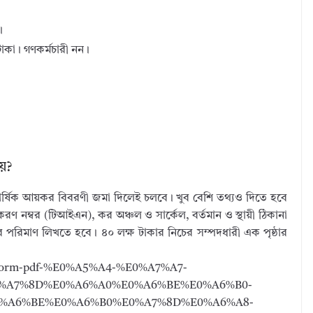
।
টাকা। গণকর্মচারী নন।
য়?
বার্ষিক আয়কর বিবরণী জমা দিলেই চলবে। খুব বেশি তথ্যও দিতে হবে
ণ নম্বর (টিআইএন), কর অঞ্চল ও সার্কেল, বর্তমান ও স্থায়ী ঠিকানা
পরিমাণ লিখতে হবে। ৪০ লক্ষ টাকার নিচের সম্পদধারী এক পৃষ্ঠার
urn-form-pdf-%E0%A5%A4-%E0%A7%A7-
%A7%8D%E0%A6%A0%E0%A6%BE%E0%A6%B0-
%A6%BE%E0%A6%B0%E0%A7%8D%E0%A6%A8-