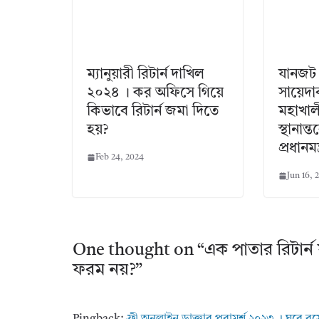
ম্যানুয়ারী রিটার্ন দাখিল
যানজট
২০২৪ । কর অফিসে গিয়ে
সায়েদাব
কিভাবে রিটার্ন জমা দিতে
মহাখালী
হয়?
স্থানান্
প্রধানমন্
Feb 24, 2024
Jun 16, 
One thought on “
এক পাতার রিটার্
ফরম নয়?
”
Pingback:
ফ্রী অনলাইন ডাক্তার পরামর্শ ২০২৩ । ঘরে ব