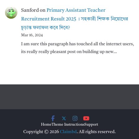
Sanford
on
Primary Assistant Teacher
Recruitment Result 2025 । সহকারী শিক্ষক নিয়োগের
চূড়ান্ত ফলাফল কবে দিবে?
Mar 16, 2024
I am sure this paragraph has touched all the internet users,
its really really pleasant post on building up new…
Home
Theme Instructions
Support
Copyright © 2026
Claimbd
. All rights reserved.