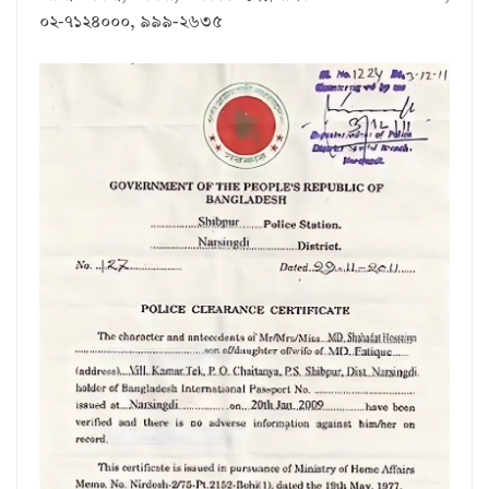
০২-৭১২৪০০০, ৯৯৯-২৬৩৫