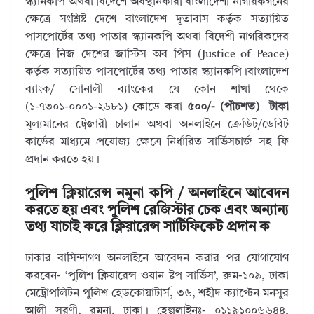
স্ক্যানকপি অথবা বিদেশে অবস্থানকারী বাংলাদেশী নাগরিকগনের
ক্ষেত্রে সংশ্লিষ্ট দেশে বাংলাদেশ দূতাবাস কর্তৃক সত্যায়িত
পাসপোর্টের তথ্য পাতার স্ক্যানকপি অথবা বিদেশী নাগরিকদের
ক্ষেত্রে নিজ দেশের জাস্টিস অব পিস (Justice of Peace)
কর্তৃক সত্যায়িত পাসপোর্টের তথ্য পাতার স্ক্যানকপি।বাংলাদেশ
ব্যাংক/ সোনালী ব্যাংকের যে কোন শাখা থেকে
(১-৭৩০১-০০০১-২৬৮১) কোডে করা
৫০০/- (পাঁচশত) টাকা
মূল্যমানের ট্রেজারী চালান অথবা অনলাইনে ক্রেডিট/ডেবিট
কার্ডের মাধ্যমে প্রযোজ্য ক্ষেত্রে নির্ধারিত সার্ভিসচার্জ সহ ফি
প্রদান করতে হয়।
পুলিশ ক্লিয়ারেন্স নমুনা কপি / অনলাইনে আবেদন
করতে হয় এবং পুলিশ রেজিস্টার চেক এবং অন্যান্য
তথ্য যাচাই করে ক্লিয়ারেন্স সার্টিফিকেট প্রদান ক
ঢাকার বাসিন্দাগণ অনলাইনে আবেদন করার পর যোগাযোগ
করবেন- ‘পুলিশ ক্লিয়ারেন্স ওয়ান ষ্টপ সার্ভিস’, রুম-১০৯, ঢাকা
মেট্রোপলিটন পুলিশ হেডকোয়াটার্স, ৩৬, শহীদ ক্যাপ্টেন মনসুর
আলী সরণী, রমনা, ঢাকা। হেল্পলাইনঃ- ০১১৯১০০৬৬৪৪,