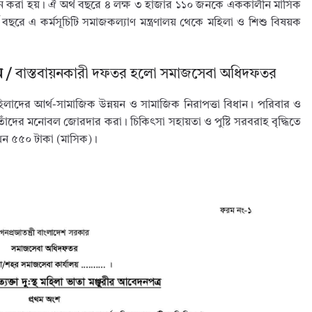
্রবর্তন করা হয়। ঐ অর্থ বছরে ৪ লক্ষ ৩ হাজার ১১০ জনকে এককালীন মাসিক
বছরে এ কর্মসূচিটি সমাজকল্যাণ মন্ত্রণালয় থেকে মহিলা ও শিশু বিষয়ক
ম /
বাস্তবায়নকারী দফতর হলো সমাজসেবা অধিদফতর
 মহিলাদের আর্থ-সামাজিক উন্নয়ন ও সামাজিক নিরাপত্তা বিধান। পরিবার ও
মে তাঁদের মনোবল জোরদার করা। চিকিৎসা সহায়তা ও পুষ্টি সরবরাহ বৃদ্ধিতে
এখন ৫৫০ টাকা (মাসিক)।