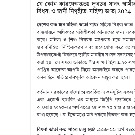
যে কোন কারণেঅন্ততঃ দু’বছর যাবৎ স্বামী
বিধবা ও স্বামী নিগৃহীতা মহিলা ভাতা 2024
দেশের কত জন মহিলা ভাতা পায়?
মহিলা বিধবা ভাতা প্
বাস্তবায়নে অধিকতর গতিশীলতা আনয়ণের জন্য সরকার পু
করে। মহিলা ও শিশু বিষয়ক মন্ত্রণালয় হতে সমাজকল্
জবাবদিহিতা নিশ্চিতকরণ এবং গ্রহণযোগ্য করে তোল
উপকারভোগী নির্বাচনে স্থানীয় মাননীয় সংসদ সদস্যসহ অ
করা হয়। সে সময়ে ভাতাভোগীর সংখ্যা ছিল ৯.২০ লক্
প্রাপ্তির আবেদন আপনি নিজে অনলাইনে করতে পারব
অনলাইনে এন্ট্রি প্রদানপূর্বক আবেদন মঞ্জুর করা হবে।
বর্তমান সরকারের উদ্যোগে প্রবর্তিত এ কর্মসূচির স
এবং এজেন্ট ব্যাংকিং-এর মাধ্যমে জিটুপি পদ্ধতিতে 
আওতায় ২০২৩-২৪ অর্থ বছরে ২৫ লক্ষ ৭৫ হাজার জনের 
রাখা হয়েছে । যা ইতোমধ্যে মাঠ পর্যায়ে বিতরণ করা হ
বিধবা ভাতা কত সালে চালু হয়?
১৯৯৮-৯৯ অর্থ বছরে স