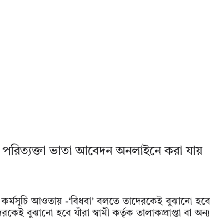
ী পরিত্যক্তা ভাতা আবেদন অনলাইনে করা যায়
দান কর্মসূচি আওতায় -‘বিধবা’ বলতে তাদেরকেই বুঝানো হবে
দেরকেই বুঝানো হবে যাঁরা স্বামী কর্তৃক তালাকপ্রাপ্তা বা অন্য