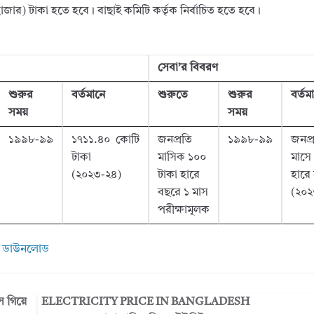
র হাজার) টাকা হতে হবে। বাছাই কমিটি কর্তৃক নির্বাচিত হতে হবে।
সেবা’র বিবরণ
শুরুর
বর্তমানে
শুরুতে
শুরুর
বর্তম
সময়
সময়
১৯৯৮-৯৯
১৭১১.৪০
কোটি
জনপ্রতি
১৯৯৮-৯৯
জনপ্
টাকা
মাসিক ১০০
মাসে
(২০২৩-২৪)
টাকা হারে
হারে 
বছরে ১ মাস
(২০২
পরীক্ষামূলক
:
ডাউনলোড
ে গিয়ে
ELECTRICITY PRICE IN BANGLADESH