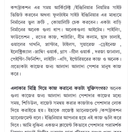
কন্সট্রাকশন এর সময় আর্কিটেক্ট /ইঞ্জিনিয়ার নিয়মিত সাইট
ভিজিট করবেন অথবা ফুলটাইম সাইট ইঞ্জিনিয়ার এর মাধ্যমে
নির্মানের ভুল ত্রুটি , কোয়ালিটি চেক করবেন। একটা বাড়ি
নির্মানের অনেক গুলা ধাপ। অনেকগুলা আইটেম। পাইলিং,
ফাউন্ডেশন , রডের কাজ, শাটারিং, বীম কলাম, ছাদ ঢালাই,
ওয়ালের গাথনি, প্লাস্টার, টাইলস, সুয়ারেজ -ড্রেইনেজ ,
ইলেক্ট্রিক্যাল -প্লাম্বিং ওয়ার্ক, গ্লাস -গ্রীল ওয়ার্ক , দরজা জানালা,
পেইন্টিং-ফিনিশিং, লাইটিং -এসি, ইন্টেরিয়রের কাজ ও অনেক।
প্রত্যেকটা কাজের জন্য আলাদা আলাদা পেশার মানুষ কাজ
করে।
এলাকার মিস্ত্রি দিয়ে কাজ করানো কতটা যুক্তিসংগত?
অনেক
গুলা কাজের জন্য আলাদা আলাদা পেশাদার কাজের মধ্যে
সময়, শিডিউল, বাজেট সমন্বয় করার কাজটাও পেশাদার লোক
দিয়ে করাইতে হয়। ইহাকে প্রজেক্ট ম্যানেজমেন্ট /কন্সট্রাকশন
ম্যানেজমেন্ট বলে। ইঞ্জিনিয়ার আপনার হয়ে এই কাজ গুলি করে
দিবে। আমি বুঝিনা একজন ক্লায়েন্ট কিভাবে পেশাদার পরামর্শক