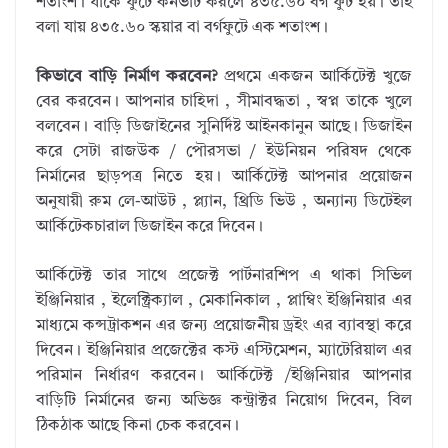
শতাংশ। যাকে ফুটে কনভার্ট করলে ৪৩৫.৬০ বর্গ ফুট হয়। তাই
বলা যায় ৪৩৫.৬০ স্কয়ার বা বর্গফুটে এক শতাংশ।
কিভাবে বাড়ি নির্মাণ করবেন?
প্রথমে একজন আর্কিটেক্ট খুজে
বের করবেন। আপনার চাহিদা , সীমাবদ্ধতা , স্বপ্ন তাকে খুলে
বলবেন। বাড়ি ডিজাইনের সুনির্দিষ্ট আইনকানুন আছে। ডিজাইন
করে সেটা রাজউক / পৌরসভা / ইউনিয়ন পরিষদ থেকে
নির্মানের ছাড়পত্র নিতে হয়। আর্কিটেক্ট আপনার প্রয়োজন
অনুযায়ী রুম লে-আউট , প্ল্যান, থ্রিডি ভিউ , অন্যান্য ডিটেইল
আর্কিটেকচারাল ডিজাইন করে দিবেন।
আর্কিটেক্ট তার সাথে প্রজেক্ট পার্টনারশিপ এ থাকা সিভিল
ইঞ্জিনিয়ার , ইলেক্ট্রিক্যাল , মেকানিকাল , প্লাম্বিং ইঞ্জিনিয়ার এর
মাধ্যমে কন্সট্রাকশন এর জন্য প্রয়োজনীয় ড্রইং এর ব্যাবস্থা করে
দিবেন। ইঞ্জিনিয়ার প্রজেক্টের কস্ট এস্টিমেশন, ম্যাটেরিয়াল এর
পরিমান নির্ধারণ করবেন। আর্কিটেক্ট /ইঞ্জিনিয়ার আপনার
বাড়িটি নির্মানের জন্য অভিজ্ঞ কন্ট্রাক্টর নিয়োগ দিবেন, বিল
ঠিকঠাক আছে কিনা চেক করবেন।