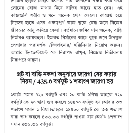
নিয়োগ ছাড়াই মিস্ত্রীর ভরসায় সারা জীবনের সঞ্চয় খরচ করে
লোনের বোঝা মাথায় নিয়ে বাড়ির কাজে হাত দেন। এই
কাজগুলি শরীর ও মনে অনেক স্ট্রেস ফেলে। ক্লায়েন্ট হয়ে
নিজের হাতে এসব গুরুত্বপূর্ণ কাজ তুলে নেয়া মানে নিজের
জীবনের আয়ু কমিয়ে ফেলা। বর্তমানে জমির দাম অনেক, বাড়ি
নির্মানও ব্যায়বহুল। ইমারত নির্মানের আগে বুঝে শুনে উপযুক্ত
পেশাদার পরামর্শক /ডিজাইনার/ ইঞ্জিনিয়ার নিয়োগ করুন।
আপ্নার ইনভেস্টমেন্ট কে নিরাপদ রাখুন, নিজেও নির্ভাবনায়
নিরাপদে থাকুন।
প্লট বা বাড়ি নকশা অনুসারে জায়গা বের করার
নিয়ম / 435.6 বর্গফুট ১ শতাংশ জায়গা হয়
১কাঠা সমান ৭২০ বর্গফুট এবং ২০ কাঠা ১বিঘা তাহলে ৭২০
বর্গফুট কে ২০ দ্বারা গুণ করলে ১৪৪০০ বর্গফুট হয়।আবার ৩৩
শতাংশ সমান ১ বিঘা।তাহলে ১৪৪০০ বর্গফুট কে ৩৩ শতাংশ
দ্বারা ভাগ করলে ৪৩৬.৩৬ বর্গফুট পাওয়া যায়।অর্থাৎ ১শতাংশ
সমান ৪৩৬.৩৬ বর্গফুট।