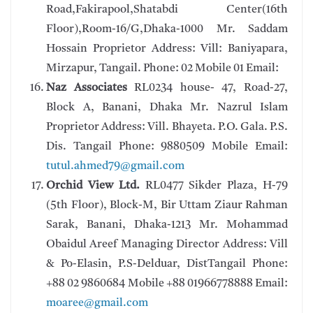
Road,Fakirapool,Shatabdi Center(16th
Floor),Room-16/G,Dhaka-1000 Mr. Saddam
Hossain Proprietor Address: Vill: Baniyapara,
Mirzapur, Tangail. Phone: 02 Mobile 01 Email:
Naz Associates
RL0234 house- 47, Road-27,
Block A, Banani, Dhaka Mr. Nazrul Islam
Proprietor Address: Vill. Bhayeta. P.O. Gala. P.S.
Dis. Tangail Phone: 9880509 Mobile Email:
tutul.ahmed79@gmail.com
Orchid View Ltd.
RL0477 Sikder Plaza, H-79
(5th Floor), Block-M, Bir Uttam Ziaur Rahman
Sarak, Banani, Dhaka-1213 Mr. Mohammad
Obaidul Areef Managing Director Address: Vill
& Po-Elasin, P.S-Delduar, DistTangail Phone:
+88 02 9860684 Mobile +88 01966778888 Email:
moaree@gmail.com