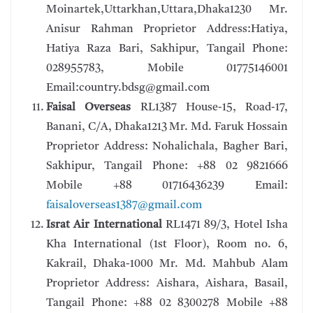
Moinartek,Uttarkhan,Uttara,Dhaka1230 Mr.
Anisur Rahman Proprietor Address:Hatiya,
Hatiya Raza Bari, Sakhipur, Tangail Phone:
028955783, Mobile 01775146001
Email:country.bdsg@gmail.com
Faisal Overseas
RL1387 House-15, Road-17,
Banani, C/A, Dhaka1213 Mr. Md. Faruk Hossain
Proprietor Address: Nohalichala, Bagher Bari,
Sakhipur, Tangail Phone: +88 02 9821666
Mobile +88 01716436239 Email:
faisaloverseas1387@gmail.com
Israt Air International
RL1471 89/3, Hotel Isha
Kha International (1st Floor), Room no. 6,
Kakrail, Dhaka-1000 Mr. Md. Mahbub Alam
Proprietor Address: Aishara, Aishara, Basail,
Tangail Phone: +88 02 8300278 Mobile +88