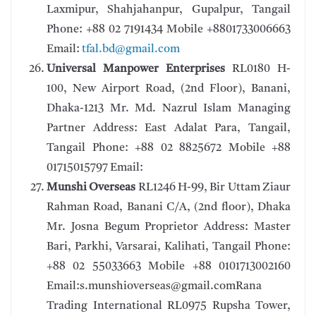
Laxmipur, Shahjahanpur, Gupalpur, Tangail
Phone: +88 02 7191434 Mobile +8801733006663
Email:
tfal.bd@gmail.com
Universal Manpower Enterprises
RL0180 H-
100, New Airport Road, (2nd Floor), Banani,
Dhaka-1213 Mr. Md. Nazrul Islam Managing
Partner Address: East Adalat Para, Tangail,
Tangail Phone: +88 02 8825672 Mobile +88
01715015797 Email:
Munshi Overseas
RL1246 H-99, Bir Uttam Ziaur
Rahman Road, Banani C/A, (2nd floor), Dhaka
Mr. Josna Begum Proprietor Address: Master
Bari, Parkhi, Varsarai, Kalihati, Tangail Phone:
+88 02 55033663 Mobile +88 0101713002160
Email:s.munshioverseas@gmail.comRana
Trading International RL0975 Rupsha Tower,