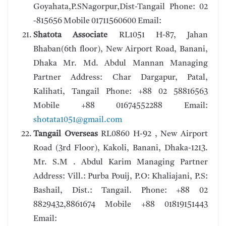
Goyahata,P.SNagorpur,Dist-Tangail Phone: 02
-815656 Mobile 01711560600 Email:
Shatota Associate
RL1051 H-87, Jahan
Bhaban(6th floor), New Airport Road, Banani,
Dhaka Mr. Md. Abdul Mannan Managing
Partner Address: Char Dargapur, Patal,
Kalihati, Tangail Phone: +88 02 58816563
Mobile +88 01674552288 Email:
shotata1051@gmail.com
Tangail Overseas
RL0860 H-92 , New Airport
Road (3rd Floor), Kakoli, Banani, Dhaka-1213.
Mr. S.M . Abdul Karim Managing Partner
Address: Vill.: Purba Pouij, P.O: Khaliajani, P.S:
Bashail, Dist.: Tangail. Phone: +88 02
8829432,8861674 Mobile +88 01819151443
Email: