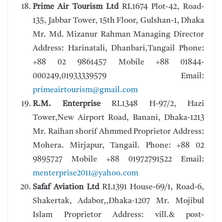
Prime Air Tourism Ltd
RL1674 Plot-42, Road-
135, Jabbar Tower, 15th Floor, Gulshan-1, Dhaka
Mr. Md. Mizanur Rahman Managing Director
Address: Harinatali, Dhanbari,Tangail Phone:
+88 02 9861457 Mobile +88 01844-
000249,01933339579 Email:
primeairtourism@gmail.com
R.M. Enterprise
RL1348 H-97/2, Hazi
Tower,New Airport Road, Banani, Dhaka-1213
Mr. Raihan shorif Ahmmed Proprietor Address:
Mohera. Mirjapur, Tangail. Phone: +88 02
9895727 Mobile +88 01972791522 Email:
menterprise2011@yahoo.com
Safaf Aviation Ltd
RL1391 House-69/1, Road-6,
Shakertak, Adabor,,Dhaka-1207 Mr. Mojibul
Islam Proprietor Address: vill.& post-