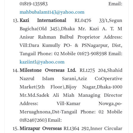
01819-135983 Email:
mahbubalam1143@yahoo.com
Kazi International
RL0476 33/1,Segun
Bagicha(Old 345),Dhaka Mr. Kazi A. T. M
Anisur Rahman Bulbul Proprietor Address:
Vill:Dara Kumully PO- & PSNagarpur, Dist,
Tangail Phone: 02 Mobile 01673-908598 Email:
kaziintl@yahoo.com
Milestone Overseas Ltd.
RL1275 204,Shahid
Nazrul Islam Sarani,Aziz CoOperative
Market(5th Floor),Bijoy Nagar,Dhaka-1000
Mr.Md.Sadek Ali Miah Managing Director
Address: Vill-Kamar Nowga,po-
Meruaghnona,Dst-Tangail Phone: 02 Mobile
01824672603 Email:
Mirzapur Overseas
RL1364 292,Inner Circular