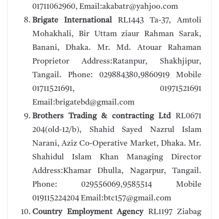
01711062960, Email:akabatr@yahjoo.com
Brigate International
RL1443 Ta-37, Amtoli
Mohakhali, Bir Uttam ziaur Rahman Sarak,
Banani, Dhaka. Mr. Md. Atouar Rahaman
Proprietor Address:Ratanpur, Shakhjipur,
Tangail. Phone: 029884380,9860919 Mobile
01711521691, 01971521691
Email:brigatebd@gmail.com
Brothers Trading & contracting Ltd
RL0671
204(old-12/b), Shahid Sayed Nazrul Islam
Narani, Aziz Co-Operative Market, Dhaka. Mr.
Shahidul Islam Khan Managing Director
Address:Khamar Dhulla, Nagarpur, Tangail.
Phone: 029556069,9585514 Mobile
019115224204 Email:btc157@gmail.com
Country Employment Agency
RL1197 Ziabag