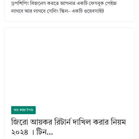
ড্রপশিপিং বিজনেস করতে আপনার একটি ফেসবুক পেইজ
লাগবে আর লাগবে সেলিং স্কিল– একটি ওয়েবসাইট
আয় করার উপায়
জিরো আয়কর রিটার্ন দাখিল করার নিয়ম
২০২৪ । টিন…