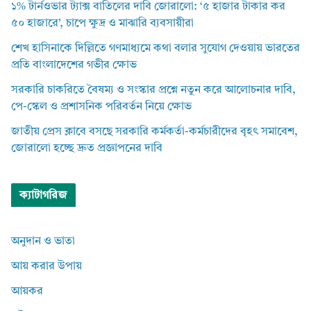
১% টার্নওভার ট্যাক্স বাতিলের দাবি জোরালো: ‘৫ হাজার টাকার কর
৫০ হাজারে’, চাপে ক্ষুদ্র ও মাঝারি ব্যবসায়ীরা
শেখ হাসিনাকে দিল্লিতে গণমাধ্যমে কথা বলার সুযোগ দেওয়ায় ভারতের
প্রতি বাংলাদেশের গভীর ক্ষোভ
সরকারি চাকরিতে বৈষম্য ও সংস্কার প্রশ্নে নতুন করে আলোচনার দাবি,
পে-স্কেল ও প্রশাসনিক পরিবর্তন নিয়ে ক্ষোভ
জাতীয় প্রেস ক্লাবে বসছে সরকারি কর্মকর্তা-কর্মচারীদের বৃহৎ সমাবেশ,
জোরালো হচ্ছে দ্রুত প্রজ্ঞাপনের দাবি
ক্যাটাগরিজ
অনুদান ও ভাতা
আয় করার উপায়
আয়কর