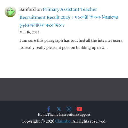
Sanford
on
Primary Assistant Teacher
Recruitment Result 2025 । সহকারী শিক্ষক নিয়োগের
চূড়ান্ত ফলাফল কবে দিবে?
Mar 16, 2024
I am sure this paragraph has touched all the internet users,
its really really pleasant post on building up new…
Home
Theme Instructions
Support
Copyright © 2026
Claimbd
. All rights reserved.