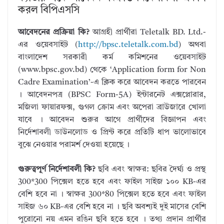
করল বিপিএসসি
আবেদনের প্রক্রিয়া কি?
আগ্রহী প্রার্থীরা Teletalk BD. Ltd.-
এর ওয়েবসাইট (
http://bpsc.teletalk.com.bd
) অথবা
বাংলাদেশ সরকারী কর্ম কমিশনের ওয়েবসাইট
(www.bpsc.gov.bd) থেকে ‘Application form for Non
Cadre Examination’-এ ক্লিক করে আবেদন করতে পারবেন
। আবেদনপত্র (BPSC Form-5A) ইন্টারনেট এক্সপ্লোরার,
মজিলা ফায়ারফক্স, গুগল ক্রোম এবং অপেরা ব্রাউজারে খোলা
যাবে । আবেদন শুরুর আগে প্রার্থীদের বিজ্ঞাপন এবং
নির্দেশাবলী ডাউনলোড ও প্রিন্ট করে প্রতিটি ধাপ ভালোভাবে
বুঝে নেওয়ার পরামর্শ দেওয়া হয়েছে ।
গুরুত্বপূর্ণ নির্দেশাবলী কি?
ছবি এবং স্বাক্ষর: ছবির দৈর্ঘ্য ও প্রস্থ
300*300 পিক্সেল হতে হবে এবং ফাইল সাইজ ১০০ KB-এর
বেশি হবে না । স্বাক্ষর 300*80 পিক্সেল হতে হবে এবং ফাইল
সাইজ ৬০ KB-এর বেশি হবে না । ছবি অবশ্যই দুই মাসের বেশি
পুরোনো নয় এমন রঙিন ছবি হতে হবে । তথ্য প্রদান প্রার্থীর