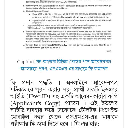
Caption:
নন-ক্যাডার বিভিন্ন গ্রেডের পদে আবেদনপত্র
অনলাইনে পূরণ, এসএমএস এর মাধ্যমে ফি জমাদান
ফি প্রদান পদ্ধতি । অনলাইনে আবেদনপত্র
সঠিকভাবে পূরণ করার পর, প্রার্থী একটি ইউজার
আইডি (User ID) সহ একটি আবেদনকারীর কপি
(Applicant’s Copy) পাবেন । এই ইউজার
আইডি ব্যবহার করে যেকোনো টেলিটক প্রিপেইড
মোবাইল নম্বর থেকে এসএমএস-এর মাধ্যমে
পরীক্ষার ফি জমা দিতে হবে । ফি এর হার: