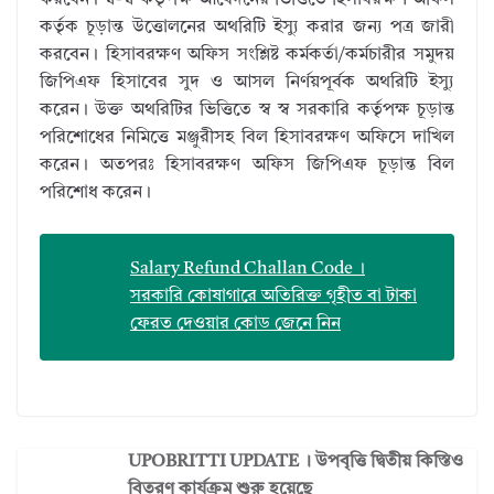
করবেন। স্ব-স্ব কর্তৃপক্ষ আবেদনের ভিত্তিতে হিসাবরক্ষণ অফিস
কর্তৃক চূড়ান্ত উত্তোলনের অথরিটি ইস্যু করার জন্য পত্র জারী
করবেন। হিসাবরক্ষণ অফিস সংশ্লিষ্ট কর্মকর্তা/কর্মচারীর সমুদয়
জিপিএফ হিসাবের সুদ ও আসল নির্ণয়পূর্বক অথরিটি ইস্যু
করেন। উক্ত অথরিটির ভিত্তিতে স্ব স্ব সরকারি কর্তৃপক্ষ চূড়ান্ত
পরিশোধের নিমিত্তে মঞ্জুরীসহ বিল হিসাবরক্ষণ অফিসে দাখিল
করেন। অতপরঃ হিসাবরক্ষণ অফিস জিপিএফ চূড়ান্ত বিল
পরিশোধ করেন।
Salary Refund Challan Code ।
সরকারি কোষাগারে অতিরিক্ত গৃহীত বা টাকা
ফেরত দেওয়ার কোড জেনে নিন
UPOBRITTI UPDATE । উপবৃত্তি দ্বিতীয় কিস্তিও
বিতরণ কার্যক্রম শুরু হয়েছে