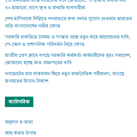
১% টার্নওভার ট্যাক্স বাতিলের দাবি জোরালো: ‘৫ হাজার টাকার কর
৫০ হাজারে’, চাপে ক্ষুদ্র ও মাঝারি ব্যবসায়ীরা
শেখ হাসিনাকে দিল্লিতে গণমাধ্যমে কথা বলার সুযোগ দেওয়ায় ভারতের
প্রতি বাংলাদেশের গভীর ক্ষোভ
সরকারি চাকরিতে বৈষম্য ও সংস্কার প্রশ্নে নতুন করে আলোচনার দাবি,
পে-স্কেল ও প্রশাসনিক পরিবর্তন নিয়ে ক্ষোভ
জাতীয় প্রেস ক্লাবে বসছে সরকারি কর্মকর্তা-কর্মচারীদের বৃহৎ সমাবেশ,
জোরালো হচ্ছে দ্রুত প্রজ্ঞাপনের দাবি
গণভোটের রায় বাস্তবায়ন ঘিরে নতুন রাজনৈতিক সমীকরণ, বাড়ছে
জনমতের হিসাব-নিকাশ
ক্যাটাগরিজ
অনুদান ও ভাতা
আয় করার উপায়