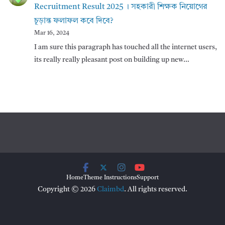
Recruitment Result 2025 । সহকারী শিক্ষক নিয়োগের
চূড়ান্ত ফলাফল কবে দিবে?
Mar 16, 2024
I am sure this paragraph has touched all the internet users,
its really really pleasant post on building up new…
Home
Theme Instructions
Support
Copyright © 2026
Claimbd
. All rights reserved.