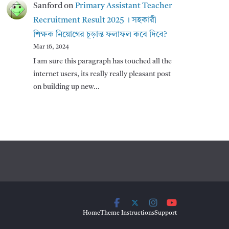
Sanford
on
Primary Assistant Teacher
Recruitment Result 2025 । সহকারী
শিক্ষক নিয়োগের চূড়ান্ত ফলাফল কবে দিবে?
Mar 16, 2024
I am sure this paragraph has touched all the
internet users, its really really pleasant post
on building up new…
Home
Theme Instructions
Support