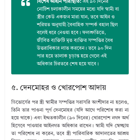
বিশেষ আইনি পরিস্থিতি:
এই ৯০ দিনের
নোটিশ চলাকালীন সময়ের মধ্যে যদি স্বামী বা
স্ত্রীর কেউ একজন মারা যান, তবে আইন ও
শরিয়ত অনুযায়ী বৈবাহিক সম্পর্ক বহাল ছিল
বলেই ধরে নেওয়া হবে। ফলশ্রুতিতে,
জীবিত ব্যক্তিটি মৃত ব্যক্তির সম্পত্তির বৈধ
উত্তরাধিকার লাভ করবেন। তবে ৯০ দিন
পার হয়ে তালাক চূড়ান্ত হয়ে গেলে এই
অধিকার চিরতরে শেষ হয়ে যাবে।
৫. দেনমোহর ও খোরপোশ আদায়
ডিভোর্সের পর স্ত্রী স্বামীর সম্পত্তির সরাসরি অংশীদার না হলেও,
তিনি তার পাওনা পূর্ণ দেনমোহর (যদি আগে পরিশোধ করা না
হয়ে থাকে) এবং ইদ্দতকালীন (৯০ দিনের) খোরপোশ নগদ অর্থ
হিসেবে পাওয়ার আইনগত অধিকার রাখেন। স্বামী যদি স্বেচ্ছায়
তা পরিশোধ না করেন, তবে স্ত্রী পারিবারিক আদালতের আশ্রয়