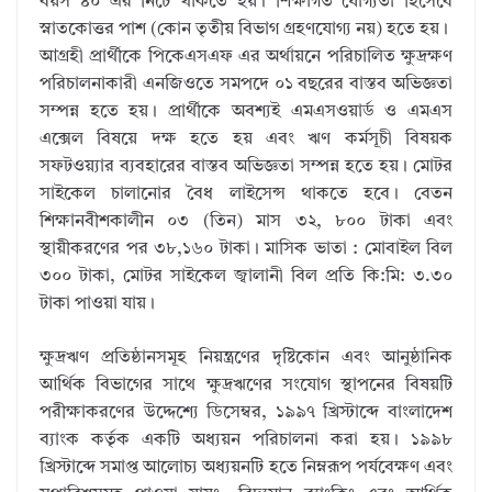
বয়স ৪০ এর নিচে থাকতে হয়। শিক্ষাগত যোগ্যতা হিসেবে
স্নাতকোত্তর পাশ (কোন তৃতীয় বিভাগ গ্রহণযোগ্য নয়) হতে হয়।
আগ্রহী প্রার্থীকে পিকেএসএফ এর অর্থায়নে পরিচালিত ক্ষুদ্রক্ষণ
পরিচালনাকারী এনজিওতে সমপদে ০১ বছরের বাস্তব অভিজ্ঞতা
সম্পন্ন হতে হয়। প্রার্থীকে অবশ্যই এমএসওয়ার্ড ও এমএস
এক্সেল বিষয়ে দক্ষ হতে হয় এবং ঋণ কর্মসূচী বিষয়ক
সফটওয়্যার ব্যবহারের বাস্তব অভিজ্ঞতা সম্পন্ন হতে হয়। মোটর
সাইকেল চালানোর বৈধ লাইসেন্স থাকতে হবে। বেতন
শিক্ষানবীশকালীন ০৩ (তিন) মাস ৩২, ৮০০ টাকা এবং
স্থায়ীকরণের পর ৩৮,১৬০ টাকা। মাসিক ভাতা : মোবাইল বিল
৩০০ টাকা, মোটর সাইকেল জ্বালানী বিল প্রতি কি:মি: ৩.৩০
টাকা পাওয়া যায়।
ক্ষুদ্রঋণ প্রতিষ্ঠানসমূহ নিয়ন্ত্রণের দৃষ্টিকোন এবং আনুষ্ঠানিক
আর্থিক বিভাগের সাথে ক্ষুদ্রঋণের সংযোগ স্থাপনের বিষয়টি
পরীক্ষাকরণের উদ্দেশ্যে ডিসেম্বর, ১৯৯৭ খ্রিস্টাব্দে বাংলাদেশ
ব্যাংক কর্তৃক একটি অধ্যয়ন পরিচালনা করা হয়। ১৯৯৮
খ্রিস্টাব্দে সমাপ্ত আলোচ্য অধ্যয়নটি হতে নিম্নরূপ পর্যবেক্ষণ এবং