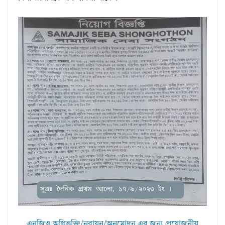
এনজিও অধিভূক্তি/নবায়ন/অনুমোদন এর জন্য প্রয়োজনীয়