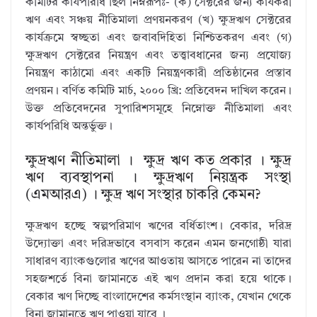
কমিটির কার্যপরিধি ছিল নিম্নরূপঃ- (ক) সেক্টরের জন্য কার্যকরী
ঋণ এবং সঞ্চয় নীতিমালা প্রণয়নকরণ (খ) ক্ষুদ্রঋণ সেক্টরের
কার্যক্রমে স্বচ্ছতা এবং জবাবদিহিতা নিশ্চিতকরণ এবং (গ)
ক্ষুদ্রঋণ সেক্টরের নিয়ন্ত্রণ এবং তত্ত্বাবধানের জন্য প্রযোজ্য
নিয়ন্ত্রণ কাঠামো এবং একটি নিয়ন্ত্রণকারী প্রতিষ্ঠানের প্রস্তাব
প্রণয়ন। বর্ণিত কমিটি মার্চ, ২০০০ খ্রি: প্রতিবেদন দাখিল করেন।
উক্ত প্রতিবেদনের সুপারিশসমূহে নিম্নোক্ত নীতিমালা এবং
কার্যপরিধি অন্তর্ভুক্ত।
ক্ষুদ্রঋণ নীতিমালা । ক্ষুদ্র ঋণ কত প্রকার । ক্ষুদ্র
ঋণ ব্যবস্থাপনা । ক্ষুদ্রঋণ নিয়ন্ত্রক সংস্থা
(এমআরএ) । ক্ষুদ্র ঋণ সংস্থার চাকরি কেমন?
ক্ষুদ্রঋণ হচ্ছে স্বল্পপরিমাণ ঋণের বর্ধিতাংশ। বেকার, দরিদ্র
উদ্যোক্তা এবং দরিদ্রভাবে বসবাস করেন এমন জনগোষ্ঠী যারা
সাধারণ ব্যাংকগুলোর ঋণের আওতায় আসতে পারেন না তাদের
সহজশর্তে বিনা জামানতে এই ঋণ প্রদান করা হয়ে থাকে।
বেকার ঋণ দিচ্ছে বাংলাদেশের কর্মসংস্থান ব্যাংক, যেখান থেকে
বিনা জামানতে ঋণ পাওয়া যাবে ।