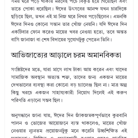
সময় ঘরে পড়ে থাকায় মরদেহ পচে বিকৃত হয়ে গিয়েছিল এবং
তাতে পোকা ধরেছিল। ঈদের উৎসবের আনন্দ যখন চারদিকে
ছড়িয়ে ছিল, তখন এই মা নিজ ঘরে নিথর পড়েছিলেন। এমনকি
ঈদের দিনও কোনো সন্তান তার খোঁজ নেয়নি। যদি ঈদের দিন
একটিবার ফোন করেও মায়ের খবর নেওয়া হতো, তবে অন্তত
বাসি জানাজা বা শেষ বিদায়ের সুযোগটুকু পেতেন তিনি।
আভিজাত্যের আড়ালে চরম অমানবিকতা
সংশ্লিষ্টদের মতে, যারা মাসে লাখ টাকা আয় করেন এবং যাদের
সামাজিক অবস্থান অত্যন্ত শক্ত, তাদের জন্য একজন মায়ের
দেখভালের ব্যবস্থা করা কোনো বড় চ্যালেঞ্জ ছিল না। মাত্র অল্প
কিছু খরচে একজন সাহায্যকারী নিয়োগ দিলেই এই করুণ
পরিণতি এড়ানো সম্ভব ছিল।
অনুসন্ধানে জানা যায়, ঈদের দিন জাঁকজমকপূর্ণভাবে কুরবানি
পালন ও ভোজের আয়োজনে ব্যস্ত থাকলেও, মায়ের খোঁজ
নেওয়ার ন্যূনতম প্রয়োজনটুকু মনে করেনি উচ্চশিক্ষিত এই