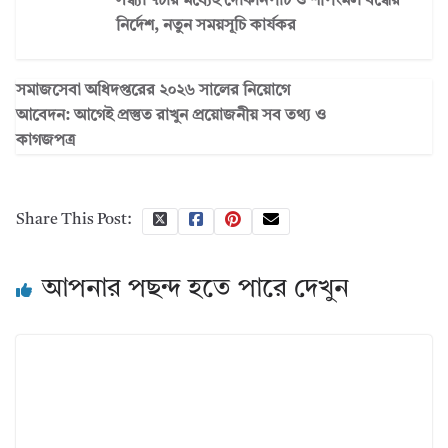
সন্ধ্যা ৭টার মধ্যেই দোকানপাট ও শপিংমল বন্ধের
নির্দেশ, নতুন সময়সূচি কার্যকর
সমাজসেবা অধিদপ্তরের ২০২৬ সালের নিয়োগে
আবেদন: আগেই প্রস্তুত রাখুন প্রয়োজনীয় সব তথ্য ও
কাগজপত্র
Share This Post:
আপনার পছন্দ হতে পারে দেখুন