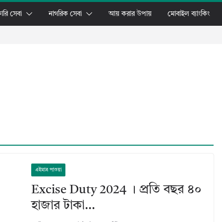
ারি সেবা
নাগরিক সেবা
আয় করার উপায়
মোবাইল ব্যাংকিং
এইমাত্র পাওয়া
Excise Duty 2024 । প্রতি বছর ৪০
হাজার টাকা…