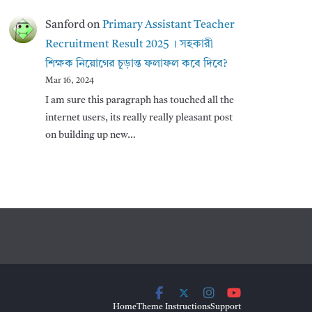
Sanford
on
Primary Assistant Teacher
Recruitment Result 2025 । সহকারী
শিক্ষক নিয়োগের চূড়ান্ত ফলাফল কবে দিবে?
Mar 16, 2024
I am sure this paragraph has touched all the
internet users, its really really pleasant post
on building up new…
Home
Theme Instructions
Support