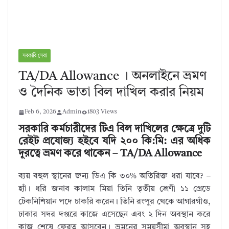
সরকারি সেবা
TA/DA Allowance । অনলাইনে ভ্রমণ
ও দৈনিক ভাতা বিল দাখিল করার নিয়ম
Feb 6, 2026
Admin
1803 Views
সরকারি কর্মচারীদের টিএ বিল দাখিলের ক্ষেত্রে দুটি
রেইট প্রযোজ্য হইবে যদি ২০০ কি:মি: এর অধিক
দূরত্বে ভ্রমণ করে থাকেন – TA/DA Allowance
ব্যয় বহুল স্থানের জন্য ডিএ কি ৩০% অতিরিক্ত ধরা যাবে? –
হ্যাঁ। ধরি জনাব কালাম মিয়া তিনি তৃতীয় শ্রেণী ১১ গ্রেডে
টেকনিশিয়ান পদে চাকরি করেন। তিনি রংপুর থেকে আগারগাঁও,
ঢাকার সদর দপ্তরে কাজে এসেছেন এবং ২ দিন অবস্থান করে
কাজ শেষে ফেরত আসবেন। ভ্রমনের সময়সীমা অবস্থান সহ