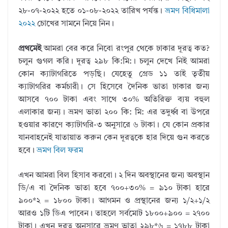
২৮-০৭-২০২২ হতে ০১-০৮-২০২২ তারিখ পর্যন্ত।
ভ্রমণ বিধিমালা
২০২২
চোখের সামনে নিয়ে নিন।
প্রথমেই
আমরা বের করে নিবো রংপুর থেকে ঢাকার দূরত্ব কত?
চলুন গুগল করি। দূরত্ব ২৯৮ কি:মি:। চলুন দেখে নিই আমরা
কোন ক্যাটাগরিতে পড়ছি। যেহেতু গ্রেড ১১ তাই তৃতীয়
ক্যাটাগরির কর্মচারী। সে হিসেবে দৈনিক ভাতা ঢাকার জন্য
আসবে ৭০০ টাকা এবং সাথে ৩০% অতিরিক্ত ব্যয় বহুল
এলাকার জন্য। ভ্রমণ ভাতা ২০০ কি: মি: এর তদুর্ধ্ব বা উপরে
হওয়ার কারণে ক্যাটাগরি-৩ অনুসারে ৬ টাকা। যে কোন প্রকার
যানবাহনেই যাতায়াত করুন কেন দূরত্বকে হার দিয়ে গুন করতে
হবে।
ভ্রমণ বিল ফরম
এখন আমরা বিল হিসাব করবো। ২ দিন অবস্থানের জন্য অবস্থান
ডি/এ বা দৈনিক ভাতা হবে ৭০০+৩০% = ৯১০ টাকা হারে
৯০০*২ = ১৮০০ টাকা। আগমন ও প্রস্থানের জন্য ১/২+১/২
আরও ১টি ডিএ পাবেন। তাহলে সর্বমোট ১৮০০+৯০০ = ২৭০০
টাকা। এখন দূরত্ব অনুসারে ভ্রমণ ভাতা ২৯৮*৬ = ১৭৮৮ টাকা