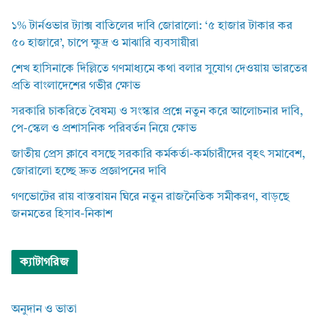
১% টার্নওভার ট্যাক্স বাতিলের দাবি জোরালো: ‘৫ হাজার টাকার কর
৫০ হাজারে’, চাপে ক্ষুদ্র ও মাঝারি ব্যবসায়ীরা
শেখ হাসিনাকে দিল্লিতে গণমাধ্যমে কথা বলার সুযোগ দেওয়ায় ভারতের
প্রতি বাংলাদেশের গভীর ক্ষোভ
সরকারি চাকরিতে বৈষম্য ও সংস্কার প্রশ্নে নতুন করে আলোচনার দাবি,
পে-স্কেল ও প্রশাসনিক পরিবর্তন নিয়ে ক্ষোভ
জাতীয় প্রেস ক্লাবে বসছে সরকারি কর্মকর্তা-কর্মচারীদের বৃহৎ সমাবেশ,
জোরালো হচ্ছে দ্রুত প্রজ্ঞাপনের দাবি
গণভোটের রায় বাস্তবায়ন ঘিরে নতুন রাজনৈতিক সমীকরণ, বাড়ছে
জনমতের হিসাব-নিকাশ
ক্যাটাগরিজ
অনুদান ও ভাতা