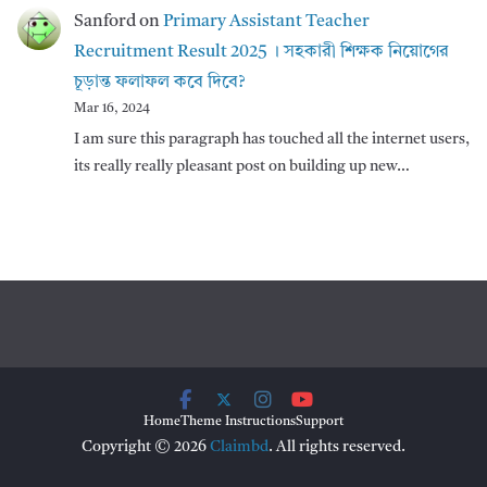
Sanford
on
Primary Assistant Teacher
Recruitment Result 2025 । সহকারী শিক্ষক নিয়োগের
চূড়ান্ত ফলাফল কবে দিবে?
Mar 16, 2024
I am sure this paragraph has touched all the internet users,
its really really pleasant post on building up new…
Home
Theme Instructions
Support
Copyright © 2026
Claimbd
. All rights reserved.