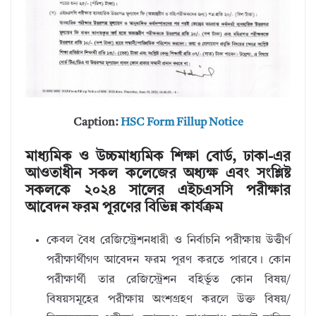
Caption:
HSC Form Fillup Notice
মাধ্যমিক ও উচ্চমাধ্যমিক শিক্ষা বোর্ড, ঢাকা-এর
আওতাধীন সকল কলেজের অধ্যক্ষ এবং সংশ্লিষ্ট
সকলকে ২০২৪ সালের এইচএসসি পরীক্ষার
আবেদন ফরম পূরণের বিভিন্ন কার্যক্রম
কেবল বৈধ রেজিস্ট্রেশনধারী ও নির্বাচনি পরীক্ষায় উত্তীর্ণ
পরীক্ষার্থীগণ আবেদন ফরম পূরণ করতে পারবে। কোন
পরীক্ষার্থী তার রেজিস্ট্রেশন বহির্ভূত কোন বিষয়/
বিষয়সমূহের পরীক্ষায় অংশগ্রহণ করলে উক্ত বিষয়/