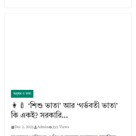
অনুদান ও ভাতা
👩‍🍼 ‘শিশু ভাতা’ আর ‘গর্ভবতী ভাতা’
কি একই? সরকারি…
Dec 2, 2025
Admin
355 Views