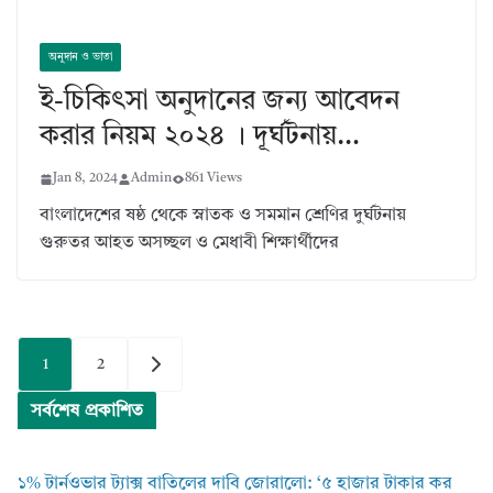
অনুদান ও ভাতা
ই-চিকিৎসা অনুদানের জন্য আবেদন
করার নিয়ম ২০২৪ । দূর্ঘটনায়…
Jan 8, 2024
Admin
861 Views
বাংলাদেশের ষষ্ঠ থেকে স্নাতক ও সমমান শ্রেণির দুর্ঘটনায়
গুরুতর আহত অসচ্ছল ও মেধাবী শিক্ষার্থীদের
Posts
1
2
pagination
সর্বশেষ প্রকাশিত
১% টার্নওভার ট্যাক্স বাতিলের দাবি জোরালো: ‘৫ হাজার টাকার কর