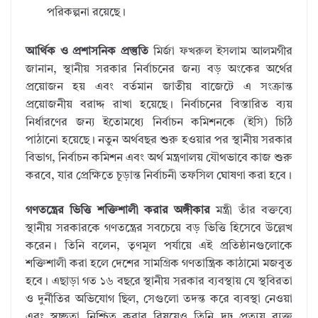
পরিকল্পনা রয়েছে।
আর্থিক ও প্রশাসনিক প্রস্তুতি
মির্জা ফখরুল ইসলাম আলমগীর
জানান,
স্থানীয় সরকার নির্বাচনের জন্য বড় অংকের অর্থের
প্রয়োজন হয় এবং বর্তমান জাতীয় বাজেটে এ সংক্রান্ত
প্রয়োজনীয় বরাদ্দ রাখা হয়েছে। নির্বাচনের বিস্তারিত ব্যয়
নির্ধারণের জন্য ইতোমধ্যে নির্বাচন কমিশনকে (ইসি) চিঠি
পাঠানো হয়েছে। নতুন অর্থবছর শুরু হওয়ার পর স্থানীয় সরকার
বিভাগ,
নির্বাচন কমিশন এবং অর্থ মন্ত্রণালয় যৌথভাবে কাজ শুরু
করবে,
যার প্রেক্ষিতে চূড়ান্ত নির্বাচনী তফসিল ঘোষণা করা হবে।
গণতন্ত্রের ভিত্তি শক্তিশালী করার অঙ্গীকার
মন্ত্রী তাঁর বক্তব্যে
স্থানীয় সরকারকে গণতন্ত্রের সবচেয়ে বড় ভিত্তি হিসেবে উল্লেখ
করেন। তিনি বলেন,
তৃণমূল পর্যায়ে এই প্রতিষ্ঠানগুলোকে
শক্তিশালী করা হলে দেশের সামগ্রিক গণতান্ত্রিক কাঠামো মজবুত
হবে। এছাড়া গত ১৬ বছরে স্থানীয় সরকার ব্যবস্থায় যে স্থবিরতা
ও দুর্নীতির অভিযোগ ছিল,
সেগুলো তদন্ত করে ব্যবস্থা নেওয়া
এবং স্বচ্ছতা নিশ্চিত করার বিষয়েও তিনি দৃঢ় প্রত্যয় ব্যক্ত