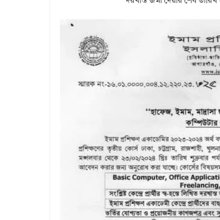
দরখাস্ত জমা দেয়ার শেষ তারিখ