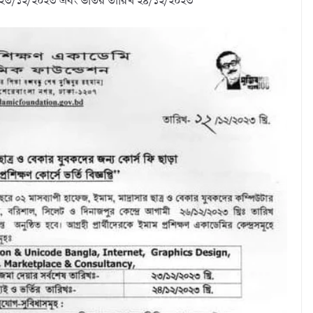
 ২৩/১২/২০২৩ এবং ভর্তির তারিখ ২৪/১২/২০২৩