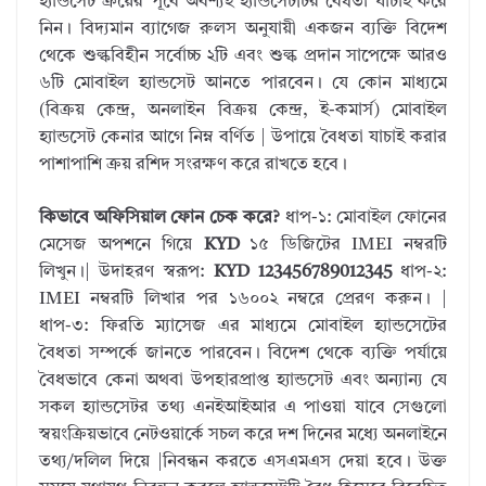
হ্যান্ডসেট ক্রয়ের পূর্বে অবশ্যই হ্যান্ডসেটটির বৈধতা যাচাই করে
নিন। বিদ্যমান ব্যাগেজ রুলস অনুযায়ী একজন ব্যক্তি বিদেশ
থেকে শুল্কবিহীন সর্বোচ্চ ২টি এবং শুল্ক প্রদান সাপেক্ষে আরও
৬টি মোবাইল হ্যান্ডসেট আনতে পারবেন। যে কোন মাধ্যমে
(বিক্রয় কেন্দ্র, অনলাইন বিক্রয় কেন্দ্র, ই-কমার্স) মোবাইল
হ্যান্ডসেট কেনার আগে নিম্ন বর্ণিত | উপায়ে বৈধতা যাচাই করার
পাশাপাশি ক্রয় রশিদ সংরক্ষণ করে রাখতে হবে।
কিভাবে অফিসিয়াল ফোন চেক করে?
ধাপ-১: মোবাইল ফোনের
মেসেজ অপশনে গিয়ে
KYD
১৫ ডিজিটের IMEI নম্বরটি
লিখুন।| উদাহরণ স্বরূপ:
KYD 123456789012345
ধাপ-২:
IMEI নম্বরটি লিখার পর ১৬০০২ নম্বরে প্রেরণ করুন। |
ধাপ-৩: ফিরতি ম্যাসেজ এর মাধ্যমে মোবাইল হ্যান্ডসেটের
বৈধতা সম্পর্কে জানতে পারবেন। বিদেশ থেকে ব্যক্তি পর্যায়ে
বৈধভাবে কেনা অথবা উপহারপ্রাপ্ত হ্যান্ডসেট এবং অন্যান্য যে
সকল হ্যান্ডসেটর তথ্য এনইআইআর এ পাওয়া যাবে সেগুলো
স্বয়ংক্রিয়ভাবে নেটওয়ার্কে সচল করে দশ দিনের মধ্যে অনলাইনে
তথ্য/দলিল দিয়ে |নিবন্ধন করতে এসএমএস দেয়া হবে। উক্ত