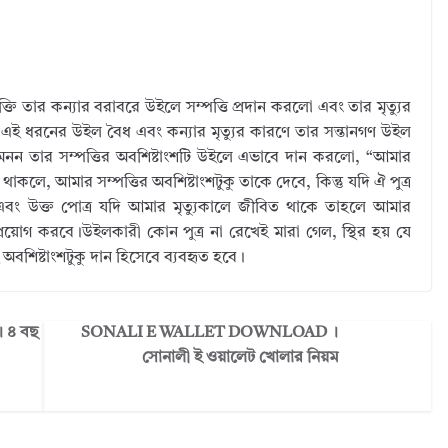
তি তার কন্যার বরাবরে উইলে সম্পত্তি প্রদান করলো এবং তার মৃত্যুর
বে।এই ধরনের উইল বৈধ এবং কন্যার মৃত্যুর কারণে তার সন্তানগণ উইল
দ মেনন তার সম্পত্তির অবশিষ্টাংশটি উইলে এভাবে দান করলো, “আমার
াকলে, আমার সম্পত্তির অবশিষ্টাংশটুকু তাকে দেবে, কিন্তু যদি ঐ পুত্র
 এবং উক্ত পোত্র যদি আমার মৃত্যুকালে জীবিত থাকে তাহলে আমার
 প্রয়োগ করবে।উইলকারী কোন পুত্র না রেখেই মারা গেল, স্থির হয় যে
 অবশিষ্টাংশটুকু দান হিসেবে ব্যবহৃত হবে।
 ৪ বছ
SONALI E WALLET DOWNLOAD ।
সোনালী ই ওয়ালেট খোলার নিয়ম