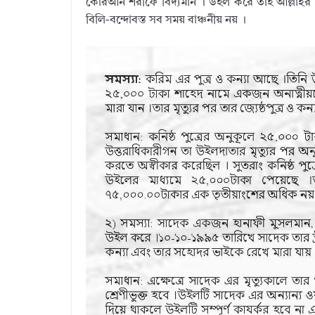
কোরআন শরীফে বিদ্যমান । উইল করে তাই আল্লাহর বিধ
বিলি-বন্দোবস্ত সব সময় বাঞ্চনীয় নয় ।