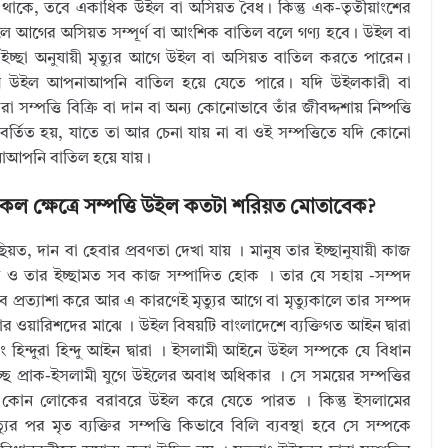
ধ্যে থাকে, তবে একাধিক উইল বা অসিয়ত বৈধ। কিন্তু এক-তৃতীয়াংশের
লে আগের অসিয়ত সম্পূর্ণ বা আংশিক বাতিল বলে গণ্য হবে। উইল বা
চ্ছা অনুযায়ী মৃত্যুর আগে উইল বা অসিয়ত বাতিল করতে পারেন।
্যমে উইল আপনাআপনি বাতিল হয়ে যেতে পারে। যদি উইলকারী বা
ত্তি বিক্রি বা দান বা অন্য কোনোভাবে তাঁর জীবদ্দশায় নিষ্পত্তি
তিত হয়, যাতে তা আর চেনা যায় না বা ওই সম্পত্তিতে যদি কোনো
পনাআপনি বাতিল হয়ে যায়।
ল ক্ষেত্রে সম্পত্তি উইল কতটা শরিয়ত মোতাবেক?
অছিয়ত, দান বা হেবার প্রবণতা দেখা যায় । মানুষ তার ইচ্ছানুযায়ী কাজ
ে ও তার ইচ্ছামত সব কাজ সম্পাদিত হোক । তার যে সহায় -সম্পদ
 প্রত্যাশা করে আর এ কারণেই মৃত্যুর আগে বা মৃত্যুকালে তার সম্পদ
তার ওয়ারিশদের মাঝে । উইল বিষয়টি বাংলাদেশে ব্যক্তিগত আইন দ্বারা
ং হিন্দুরা হিন্দু আইন দ্বারা । ইসলামী আইনে উইল সম্পকে যে বিধান
চ্ছে প্রাক-ইসলামী যুগে উইলের অবাধ অধিকার । সে সময়ের সম্পত্তির
তি যে কোন লোকের বরাবরে উইল করে যেতে পারত । কিন্তু ইসলামের
 পর মৃত ব্যক্তির সম্পত্তি কিভাবে বিলি ব্যবস্থা হবে সে সম্পকে