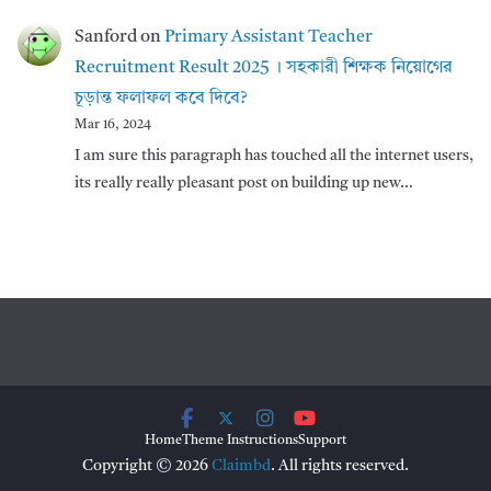
Sanford
on
Primary Assistant Teacher
Recruitment Result 2025 । সহকারী শিক্ষক নিয়োগের
চূড়ান্ত ফলাফল কবে দিবে?
Mar 16, 2024
I am sure this paragraph has touched all the internet users,
its really really pleasant post on building up new…
Home
Theme Instructions
Support
Copyright © 2026
Claimbd
. All rights reserved.