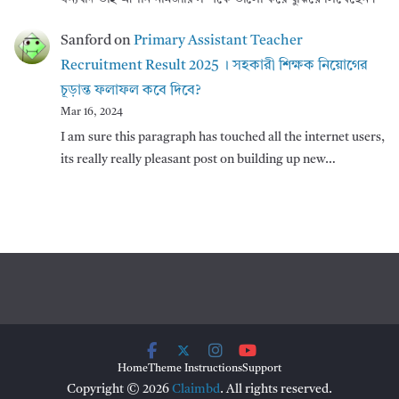
Sanford
on
Primary Assistant Teacher
Recruitment Result 2025 । সহকারী শিক্ষক নিয়োগের
চূড়ান্ত ফলাফল কবে দিবে?
Mar 16, 2024
I am sure this paragraph has touched all the internet users,
its really really pleasant post on building up new…
Home
Theme Instructions
Support
Copyright © 2026
Claimbd
. All rights reserved.