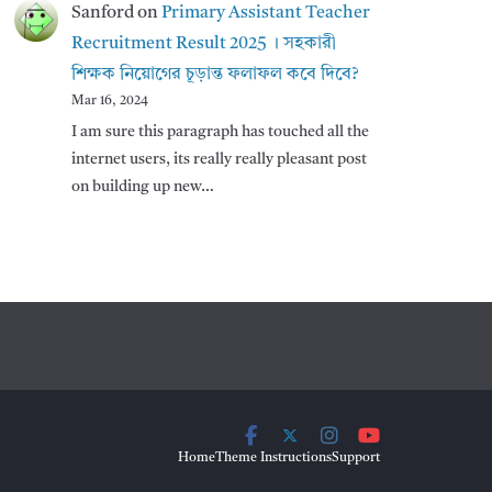
Sanford
on
Primary Assistant Teacher
Recruitment Result 2025 । সহকারী
শিক্ষক নিয়োগের চূড়ান্ত ফলাফল কবে দিবে?
Mar 16, 2024
I am sure this paragraph has touched all the
internet users, its really really pleasant post
on building up new…
Home
Theme Instructions
Support