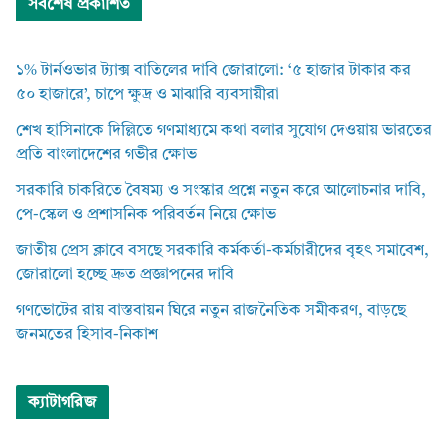
সর্বশেষ প্রকাশিত
১% টার্নওভার ট্যাক্স বাতিলের দাবি জোরালো: ‘৫ হাজার টাকার কর
৫০ হাজারে’, চাপে ক্ষুদ্র ও মাঝারি ব্যবসায়ীরা
শেখ হাসিনাকে দিল্লিতে গণমাধ্যমে কথা বলার সুযোগ দেওয়ায় ভারতের
প্রতি বাংলাদেশের গভীর ক্ষোভ
সরকারি চাকরিতে বৈষম্য ও সংস্কার প্রশ্নে নতুন করে আলোচনার দাবি,
পে-স্কেল ও প্রশাসনিক পরিবর্তন নিয়ে ক্ষোভ
জাতীয় প্রেস ক্লাবে বসছে সরকারি কর্মকর্তা-কর্মচারীদের বৃহৎ সমাবেশ,
জোরালো হচ্ছে দ্রুত প্রজ্ঞাপনের দাবি
গণভোটের রায় বাস্তবায়ন ঘিরে নতুন রাজনৈতিক সমীকরণ, বাড়ছে
জনমতের হিসাব-নিকাশ
ক্যাটাগরিজ