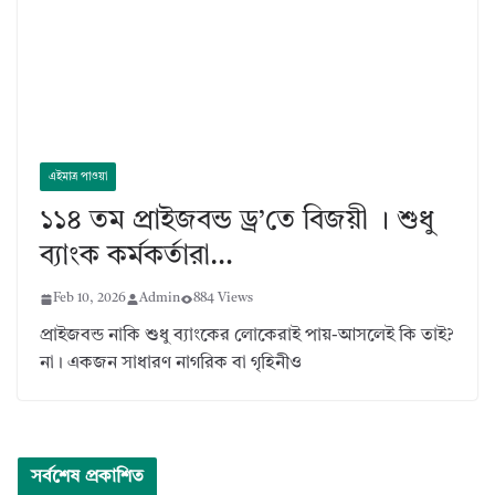
এইমাত্র পাওয়া
১১৪ তম প্রাইজবন্ড ড্র’তে বিজয়ী । শুধু
ব্যাংক কর্মকর্তারা…
Feb 10, 2026
Admin
884 Views
প্রাইজবন্ড নাকি শুধু ব্যাংকের লোকেরাই পায়-আসলেই কি তাই?
না। একজন সাধারণ নাগরিক বা গৃহিনীও
সর্বশেষ প্রকাশিত