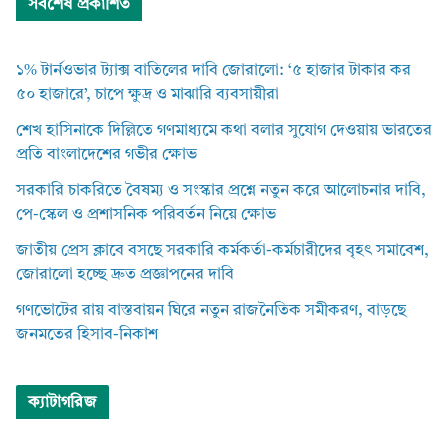
সর্বশেষ প্রকাশিত
১% টার্নওভার ট্যাক্স বাতিলের দাবি জোরালো: ‘৫ হাজার টাকার কর
৫০ হাজারে’, চাপে ক্ষুদ্র ও মাঝারি ব্যবসায়ীরা
শেখ হাসিনাকে দিল্লিতে গণমাধ্যমে কথা বলার সুযোগ দেওয়ায় ভারতের
প্রতি বাংলাদেশের গভীর ক্ষোভ
সরকারি চাকরিতে বৈষম্য ও সংস্কার প্রশ্নে নতুন করে আলোচনার দাবি,
পে-স্কেল ও প্রশাসনিক পরিবর্তন নিয়ে ক্ষোভ
জাতীয় প্রেস ক্লাবে বসছে সরকারি কর্মকর্তা-কর্মচারীদের বৃহৎ সমাবেশ,
জোরালো হচ্ছে দ্রুত প্রজ্ঞাপনের দাবি
গণভোটের রায় বাস্তবায়ন ঘিরে নতুন রাজনৈতিক সমীকরণ, বাড়ছে
জনমতের হিসাব-নিকাশ
ক্যাটাগরিজ