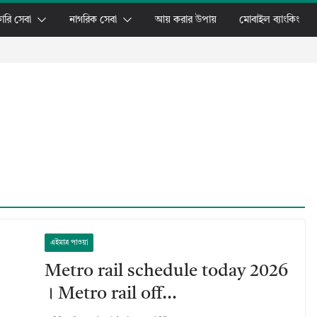
ারি সেবা
নাগরিক সেবা
আয় করার উপায়
মোবাইল ব্যাংকিং
এইমাত্র পাওয়া
Metro rail schedule today 2026
। Metro rail off…