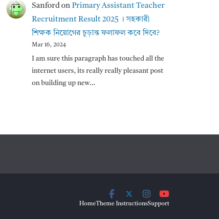
Sanford
on
Primary Assistant Teacher
Recruitment Result 2025 । সহকারী
শিক্ষক নিয়োগের চূড়ান্ত ফলাফল কবে দিবে?
Mar 16, 2024
I am sure this paragraph has touched all the
internet users, its really really pleasant post
on building up new…
Home
Theme Instructions
Support