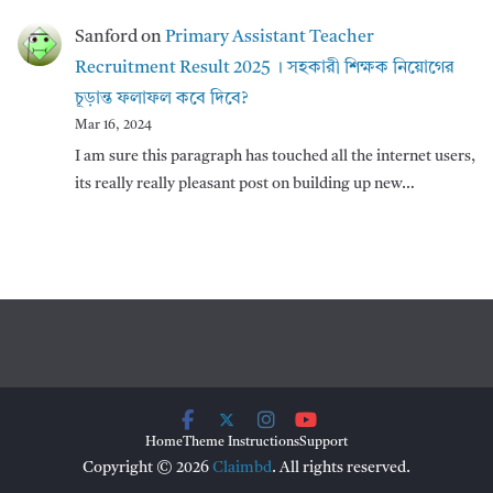
Sanford
on
Primary Assistant Teacher
Recruitment Result 2025 । সহকারী শিক্ষক নিয়োগের
চূড়ান্ত ফলাফল কবে দিবে?
Mar 16, 2024
I am sure this paragraph has touched all the internet users,
its really really pleasant post on building up new…
Home
Theme Instructions
Support
Copyright © 2026
Claimbd
. All rights reserved.