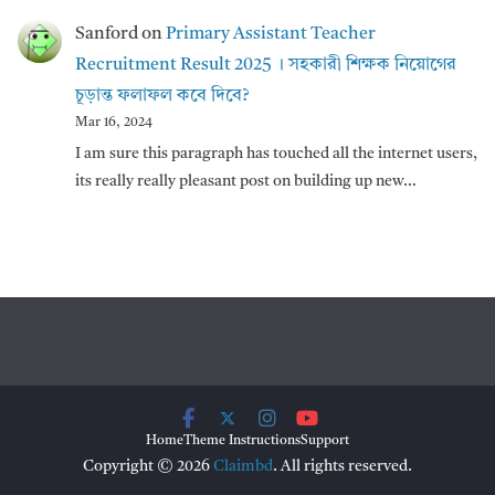
Sanford
on
Primary Assistant Teacher
Recruitment Result 2025 । সহকারী শিক্ষক নিয়োগের
চূড়ান্ত ফলাফল কবে দিবে?
Mar 16, 2024
I am sure this paragraph has touched all the internet users,
its really really pleasant post on building up new…
Home
Theme Instructions
Support
Copyright © 2026
Claimbd
. All rights reserved.