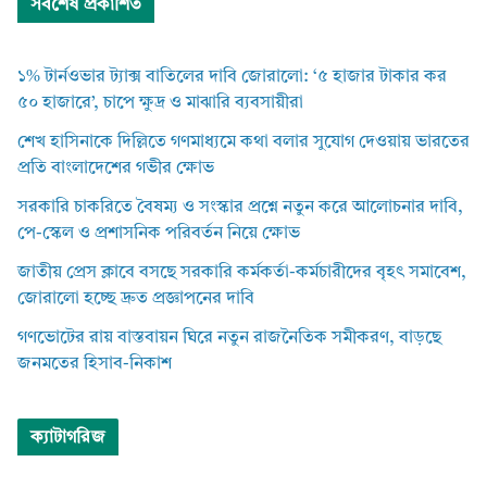
সর্বশেষ প্রকাশিত
১% টার্নওভার ট্যাক্স বাতিলের দাবি জোরালো: ‘৫ হাজার টাকার কর
৫০ হাজারে’, চাপে ক্ষুদ্র ও মাঝারি ব্যবসায়ীরা
শেখ হাসিনাকে দিল্লিতে গণমাধ্যমে কথা বলার সুযোগ দেওয়ায় ভারতের
প্রতি বাংলাদেশের গভীর ক্ষোভ
সরকারি চাকরিতে বৈষম্য ও সংস্কার প্রশ্নে নতুন করে আলোচনার দাবি,
পে-স্কেল ও প্রশাসনিক পরিবর্তন নিয়ে ক্ষোভ
জাতীয় প্রেস ক্লাবে বসছে সরকারি কর্মকর্তা-কর্মচারীদের বৃহৎ সমাবেশ,
জোরালো হচ্ছে দ্রুত প্রজ্ঞাপনের দাবি
গণভোটের রায় বাস্তবায়ন ঘিরে নতুন রাজনৈতিক সমীকরণ, বাড়ছে
জনমতের হিসাব-নিকাশ
ক্যাটাগরিজ