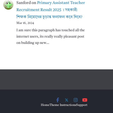
Sanford
on
Primary Assistant Teacher
Recruitment Result 2025 । সহকারী
শিক্ষক নিয়োগের চূড়ান্ত ফলাফল কবে দিবে?
Mar 16, 2024
I am sure this paragraph has touched all the
internet users, its really really pleasant post
on building up new…
Home
Theme Instructions
Support