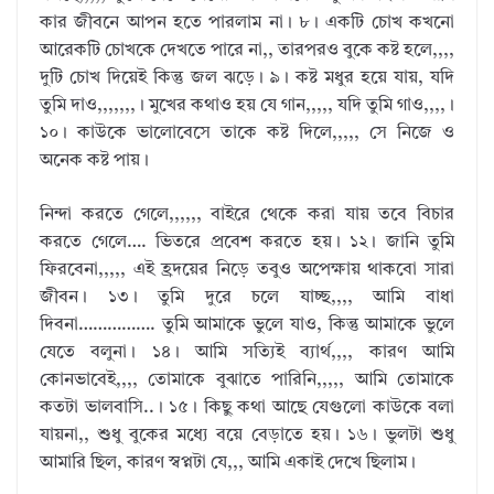
কার জীবনে আপন হতে পারলাম না। ৮। একটি চোখ কখনো
আরেকটি চোখকে দেখতে পারে না,, তারপরও বুকে কষ্ট হলে,,,,
দুটি চোখ দিয়েই কিন্তু জল ঝড়ে। ৯। কষ্ট মধুর হয়ে যায়, যদি
তুমি দাও,,,,,,,। মুখের কথাও হয় যে গান,,,,, যদি তুমি গাও,,,,।
১০। কাউকে ভালোবেসে তাকে কষ্ট দিলে,,,,, সে নিজে ও
অনেক কষ্ট পায়।
নিন্দা করতে গেলে,,,,,, বাইরে থেকে করা যায় তবে বিচার
করতে গেলে…. ভিতরে প্রবেশ করতে হয়। ১২। জানি তুমি
ফিরবেনা,,,,, এই হ্রদয়ের নিড়ে তবুও অপেক্ষায় থাকবো সারা
জীবন। ১৩। তুমি দুরে চলে যাচ্ছ,,,, আমি বাধা
দিবনা……………. তুমি আমাকে ভুলে যাও, কিন্তু আমাকে ভুলে
যেতে বলুনা। ১৪। আমি সত্যিই ব্যার্থ,,,, কারণ আমি
কোনভাবেই,,,, তোমাকে বুঝাতে পারিনি,,,,, আমি তোমাকে
কতটা ভালবাসি..। ১৫। কিছু কথা আছে যেগুলো কাউকে বলা
যায়না,, শুধু বুকের মধ্যে বয়ে বেড়াতে হয়। ১৬। ভুলটা শুধু
আমারি ছিল, কারণ স্বপ্নটা যে,,, আমি একাই দেখে ছিলাম।