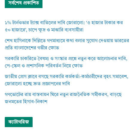
সর্বশেষ প্রকাশিত
১% টার্নওভার ট্যাক্স বাতিলের দাবি জোরালো: ‘৫ হাজার টাকার কর
৫০ হাজারে’, চাপে ক্ষুদ্র ও মাঝারি ব্যবসায়ীরা
শেখ হাসিনাকে দিল্লিতে গণমাধ্যমে কথা বলার সুযোগ দেওয়ায় ভারতের
প্রতি বাংলাদেশের গভীর ক্ষোভ
সরকারি চাকরিতে বৈষম্য ও সংস্কার প্রশ্নে নতুন করে আলোচনার দাবি,
পে-স্কেল ও প্রশাসনিক পরিবর্তন নিয়ে ক্ষোভ
জাতীয় প্রেস ক্লাবে বসছে সরকারি কর্মকর্তা-কর্মচারীদের বৃহৎ সমাবেশ,
জোরালো হচ্ছে দ্রুত প্রজ্ঞাপনের দাবি
গণভোটের রায় বাস্তবায়ন ঘিরে নতুন রাজনৈতিক সমীকরণ, বাড়ছে
জনমতের হিসাব-নিকাশ
ক্যাটাগরিজ