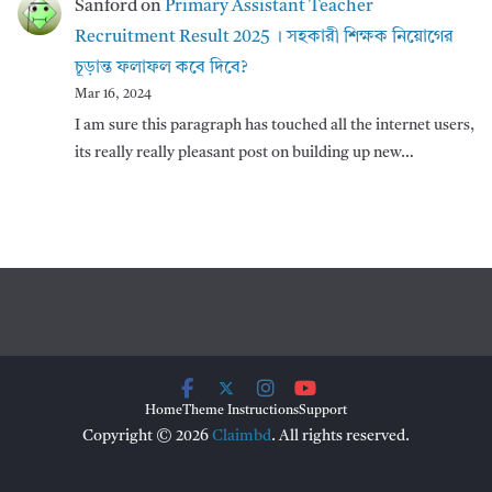
Sanford
on
Primary Assistant Teacher
Recruitment Result 2025 । সহকারী শিক্ষক নিয়োগের
চূড়ান্ত ফলাফল কবে দিবে?
Mar 16, 2024
I am sure this paragraph has touched all the internet users,
its really really pleasant post on building up new…
Home
Theme Instructions
Support
Copyright © 2026
Claimbd
. All rights reserved.