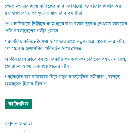
১% টার্নওভার ট্যাক্স বাতিলের দাবি জোরালো: ‘৫ হাজার টাকার কর
৫০ হাজারে’, চাপে ক্ষুদ্র ও মাঝারি ব্যবসায়ীরা
শেখ হাসিনাকে দিল্লিতে গণমাধ্যমে কথা বলার সুযোগ দেওয়ায় ভারতের
প্রতি বাংলাদেশের গভীর ক্ষোভ
সরকারি চাকরিতে বৈষম্য ও সংস্কার প্রশ্নে নতুন করে আলোচনার দাবি,
পে-স্কেল ও প্রশাসনিক পরিবর্তন নিয়ে ক্ষোভ
জাতীয় প্রেস ক্লাবে বসছে সরকারি কর্মকর্তা-কর্মচারীদের বৃহৎ সমাবেশ,
জোরালো হচ্ছে দ্রুত প্রজ্ঞাপনের দাবি
গণভোটের রায় বাস্তবায়ন ঘিরে নতুন রাজনৈতিক সমীকরণ, বাড়ছে
জনমতের হিসাব-নিকাশ
ক্যাটাগরিজ
অনুদান ও ভাতা