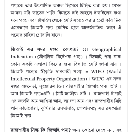
পণ্যকে তার উৎপাদিত অঞ্চল হিসেবে চিহ্নিত করা হয়। যেমন
আমরা যদি তাতের শাড়ি কিনতে চাই তাহলে টাঙ্গাইলের কথা
মনে পড়ে এবং টাঙ্গাইল থেকে সেটি সংগ্রহ করার চেষ্টা করি ঠিক
এমনভাবে জিআই পন্য ঘোষিত হলে আন্তর্জাাতিক ভাবে ঐ
পন্যের চাহিদা গ্লোবালি বাড়ে।
জিআই এর সদর দপ্তর কোথায়?
GI Geographical
Indication (ভৌগলিক নির্দেশক পন্য) । জিআই পন্য দ্বারা
কোন একটি এলাকা কিসের জন্য বিখ্যাত সেটি জানা যায় ।
জিআই পন্যের স্বীকৃতি দানকারী সংস্থা = WIPO (World
Intellectual Property Organization) । WIPO এর সদর
দপ্তর জেনেভা, সুইজারল্যান্ড। রাজশাহীর জিআই পণ্য=৩টি ।
আম জিআই পণ্য=৪টি । মিষ্টি জাতীয়: ৪টি । রাজশাহী-চাঁপাই
এর ফজলি আম আশ্বিনা আম, ল্যাংড়া আম এবং রাজশাহীর মিষ্টি
পান কাচাগোল্লা, কুমিল্লার রসমালাই, গোপালগঞ্জ এর রসগোল্লা
জিআই পন্য।
রাজশাহীর সিল্ক কি জিআই পন্য?
অন্য কোনো দেশে নয়, এই