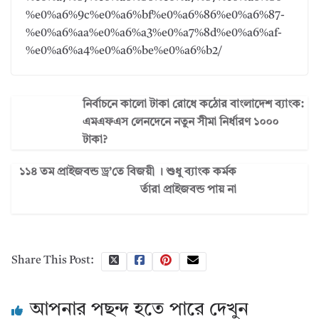
%e0%a6%9c%e0%a6%bf%e0%a6%86%e0%a6%87-
%e0%a6%aa%e0%a6%a3%e0%a7%8d%e0%a6%af-
%e0%a6%a4%e0%a6%be%e0%a6%b2/
নির্বাচনে কালো টাকা রোধে কঠোর বাংলাদেশ ব্যাংক:
এমএফএস লেনদেনে নতুন সীমা নির্ধারণ ১০০০
টাকা?
১১৪ তম প্রাইজবন্ড ড্র’তে বিজয়ী । শুধু ব্যাংক কর্মক
র্তারা প্রাইজবন্ড পায় না
Share This Post:
আপনার পছন্দ হতে পারে দেখুন