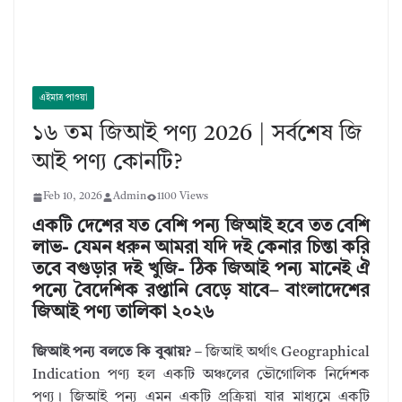
এইমাত্র পাওয়া
১৬ তম জিআই পণ্য 2026 | সর্বশেষ জি
আই পণ্য কোনটি?
Feb 10, 2026
Admin
1100 Views
একটি দেশের যত বেশি পন্য জিআই হবে তত বেশি
লাভ- যেমন ধরুন আমরা যদি দই কেনার চিন্তা করি
তবে বগুড়ার দই খুজি- ঠিক জিআই পন্য মানেই ঐ
পন্যে বৈদেশিক রপ্তানি বেড়ে যাবে– বাংলাদেশের
জিআই পণ্য তালিকা ২০২৬
জিআই পন্য বলতে কি বুঝায়?
– জিআই অর্থাৎ Geographical
Indication পণ্য হল একটি অঞ্চলের ভৌগোলিক নির্দেশক
পণ্য। জিআই পন্য এমন একটি প্রক্রিয়া যার মাধ্যমে একটি