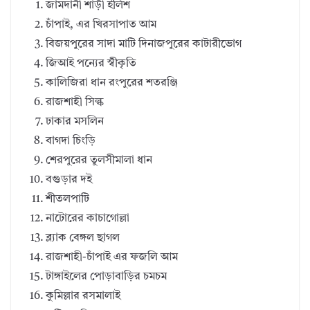
জামদানী শাড়ী ইলিশ
চাঁপাই, এর খিরসাপাত আম
বিজয়পুরের সাদা মাটি দিনাজপুরের কাটারীভোগ
জিআই পন্যের স্বীকৃতি
কালিজিরা ধান রংপুরের শতরঞ্জি
রাজশাহী সিল্ক
ঢাকার মসলিন
বাগদা চিংড়ি
শেরপুরের তুলসীমালা ধান
বগুড়ার দই
শীতলপাটি
নাটোরের কাচাগোল্লা
ব্ল্যাক বেঙ্গল ছাগল
রাজশাহী-চাঁপাই এর ফজলি আম
টাঙ্গাইলের পোড়াবাড়ির চমচম
কুমিল্লার রসমালাই