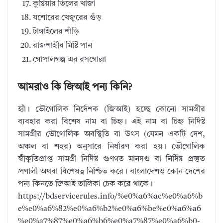
কুষ্টিয়ার তিলের খাজা
যশোরের খেজুরের গুঁড়
টাঙ্গাইলের শাঁড়ি
রাজশাহীর মিষ্টি পান
গোপালগঞ্জ এর রসগোল্লা
আমরাও কি জিআই পন্য কিনি?
হ্যাঁ। ভৌগোলিক নির্দেশক (জিআই) হচ্ছে কোনো সামগ্ৰীর
ব্যবহার করা বিশেষ নাম বা চিহ্ন। এই নাম বা চিহ্ন নিৰ্দিষ্ট
সামগ্ৰীর ভৌগোলিক অবস্থিতি বা উৎস (যেমন একটি দেশ,
অঞ্চল বা শহর) অনুসারে নিৰ্ধারণ করা হয়। ভৌগোলিক
স্বীকৃতিপ্রাপ্ত সামগ্ৰী নিৰ্দিষ্ট গুণগত মানদণ্ড বা নিৰ্দিষ্ট প্ৰস্তুত
প্ৰণালী অথবা বিশেষত্ব নিশ্চিত করে। বাংলাদেশও কোন দেশের
পন্য কিনতে জিআই তালিকা চেক করে থাকে।
https://bdservicerules.info/%e0%a6%ac%e0%a6%b
e%e0%a6%82%e0%a6%b2%e0%a6%be%e0%a6%a6
%e0%a7%87%e0%a6%b6%e0%a7%87%e0%a6%b0-