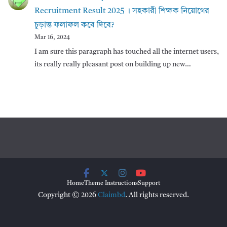
Recruitment Result 2025 । সহকারী শিক্ষক নিয়োগের
চূড়ান্ত ফলাফল কবে দিবে?
Mar 16, 2024
I am sure this paragraph has touched all the internet users,
its really really pleasant post on building up new…
Home
Theme Instructions
Support
Copyright © 2026
Claimbd
. All rights reserved.