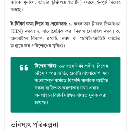
ব্যাংক মুনাফা, ভাড়ার চুক্তিপত্র ইত্যাদি) ফরমে ইনপুট দিলেই
চলছে।
ই-রিটার্ন জমা দিতে যা প্রয়োজন:
১. করদাতার নিজস্ব টিআইএন
(TIN) নম্বর। ২. বায়োমেট্রিক করা নিজস্ব মোবাইল নম্বর। ৩.
অনলাইনে বিকাশ, রকেট, নগদ বা ডেবিট/ক্রেডিট কার্ডের
মাধ্যমে কর পরিশোধের সুবিধা।
বিশেষ দ্রষ্টব্য:
৬৫ বছর ঊর্ধ্ব প্রবীণ, বিশেষ
চাহিদাসম্পন্ন ব্যক্তি, প্রবাসী বাংলাদেশি এবং
বাংলাদেশে কর্মরত বিদেশি নাগরিক ব্যতীত
সকল ব্যক্তিগত করদাতার জন্য এবার
অনলাইনে রিটার্ন দাখিল বাধ্যতামূলক করা
হয়েছে।
ভবিষ্যৎ পরিকল্পনা