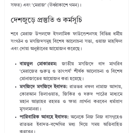
সফর) এবং ‘মেরাজ’ (ঊর্ধ্বাকাশে গমন)।
দেশজুড়ে প্রস্তুতি ও কর্মসূচি
শবে মেরাজ উপলক্ষে ইসলামিক ফাউন্ডেশনসহ বিভিন্ন ধর্মীয়
সংগঠন ও মসজিদসমূহ বিশেষ আলোচনা সভা, ওয়াজ মাহফিল
এবং দোয়া অনুষ্ঠানের আয়োজন করেছে।
বায়তুল মোকাররম:
জাতীয় মসজিদে বাদ মাগরিব
‘মেরাজের গুরুত্ব ও তাৎপর্য’ শীর্ষক আলোচনা ও বিশেষ
মোনাজাতের আয়োজন করা হয়েছে।
মসজিদে মসজিদে ইবাদত:
রাতভর নফল নামাজ আদায়,
কোরআন তিলাওয়াত, জিকির ও দরুদ পাঠের মাধ্যমে
মহান আল্লাহর রহমত ও ক্ষমা প্রার্থনা করবেন ধর্মপ্রাণ
মুসলমানরা।
পারিবারিক আবহে ইবাদত:
অনেকে নিজ নিজ বাসগৃহেও
রাতভর ইবাদত-বন্দেগির মধ্য দিয়ে সময় অতিবাহিত
করবেন।