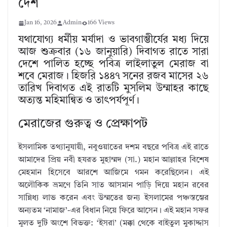
দেশ
Jan 16, 2026
Admin
166 Views
যথাযোগ্য ধর্মীয় মর্যাদা ও ভাবগাম্ভীর্যের মধ্য দিয়ে
আজ শুক্রবার (১৬ জানুয়ারি) দিবাগত রাতে সারা
দেশে পালিত হচ্ছে পবিত্র লাইলাতুল মেরাজ বা
শবে মেরাজ। হিজরি ১৪৪৭ সনের রজব মাসের ২৬
তারিখ দিবাগত এই রাতটি মুসলিম উম্মাহর কাছে
অত্যন্ত মহিমান্বিত ও তাৎপর্যপূর্ণ।
মেরাজের গুরুত্ব ও প্রেক্ষাপট
ইসলামিক তথ্যানুযায়ী, নবুওয়াতের দশম বছরে পবিত্র এই রাতে
আমাদের প্রিয় নবী হযরত মুহাম্মদ (সা.) মহান আল্লাহর বিশেষ
মেহমান হিসেবে আরশে আজিমে গমন করেছিলেন। এই
অলৌকিক ভ্রমণে তিনি সাত আসমান পাড়ি দিয়ে মহান রবের
সান্নিধ্য লাভ করেন এবং উম্মতের জন্য ইসলামের পঞ্চস্তম্ভের
অন্যতম ‘নামাজ’-এর বিধান নিয়ে ফিরে আসেন। এই মহান সফর
মূলত দুটি অংশে বিভক্ত: ‘ইসরা’ (মক্কা থেকে বাইতুল মুকাদ্দাস