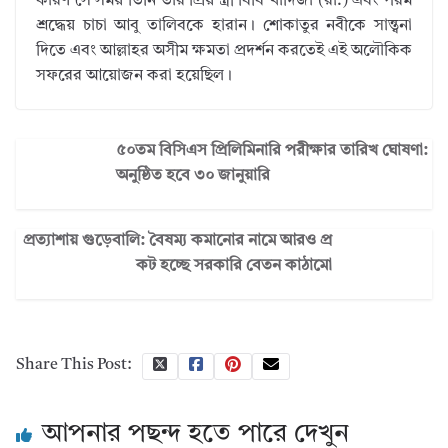
কারণ সে সময় তিনি তার প্রিয় স্ত্রী বিবি খাদিজা (রা.) এবং পরম
শ্রদ্ধেয় চাচা আবু তালিবকে হারান। শোকাতুর নবীকে সান্ত্বনা
দিতে এবং আল্লাহর অসীম ক্ষমতা প্রদর্শন করতেই এই অলৌকিক
সফরের আয়োজন করা হয়েছিল।
৫০তম বিসিএস প্রিলিমিনারি পরীক্ষার তারিখ ঘোষণা:
অনুষ্ঠিত হবে ৩০ জানুয়ারি
প্রত্যাশায় গুড়েবালি: বৈষম্য কমানোর নামে আরও প্র
কট হচ্ছে সরকারি বেতন কাঠামো
Share This Post:
আপনার পছন্দ হতে পারে দেখুন