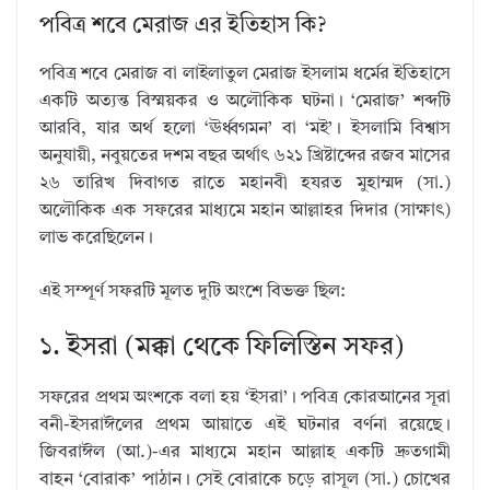
পবিত্র শবে মেরাজ এর ইতিহাস কি?
পবিত্র শবে মেরাজ বা লাইলাতুল মেরাজ ইসলাম ধর্মের ইতিহাসে
একটি অত্যন্ত বিস্ময়কর ও অলৌকিক ঘটনা। ‘মেরাজ’ শব্দটি
আরবি, যার অর্থ হলো ‘ঊর্ধ্বগমন’ বা ‘মই’। ইসলামি বিশ্বাস
অনুযায়ী, নবুয়তের দশম বছর অর্থাৎ ৬২১ খ্রিষ্টাব্দের রজব মাসের
২৬ তারিখ দিবাগত রাতে মহানবী হযরত মুহাম্মদ (সা.)
অলৌকিক এক সফরের মাধ্যমে মহান আল্লাহর দিদার (সাক্ষাৎ)
লাভ করেছিলেন।
এই সম্পূর্ণ সফরটি মূলত দুটি অংশে বিভক্ত ছিল:
১. ইসরা (মক্কা থেকে ফিলিস্তিন সফর)
সফরের প্রথম অংশকে বলা হয় ‘ইসরা’। পবিত্র কোরআনের সূরা
বনী-ইসরাঈলের প্রথম আয়াতে এই ঘটনার বর্ণনা রয়েছে।
জিবরাঈল (আ.)-এর মাধ্যমে মহান আল্লাহ একটি দ্রুতগামী
বাহন ‘বোরাক’ পাঠান। সেই বোরাকে চড়ে রাসূল (সা.) চোখের