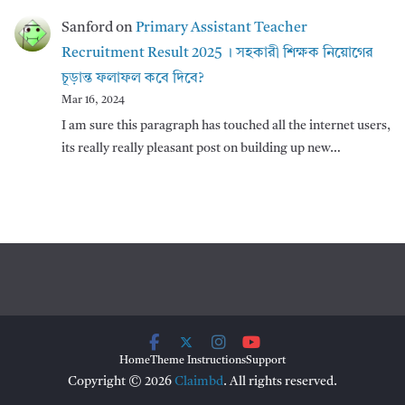
Sanford
on
Primary Assistant Teacher
Recruitment Result 2025 । সহকারী শিক্ষক নিয়োগের
চূড়ান্ত ফলাফল কবে দিবে?
Mar 16, 2024
I am sure this paragraph has touched all the internet users,
its really really pleasant post on building up new…
Home
Theme Instructions
Support
Copyright © 2026
Claimbd
. All rights reserved.