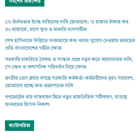
সর্বশেষ প্রকাশিত
১% টার্নওভার ট্যাক্স বাতিলের দাবি জোরালো: ‘৫ হাজার টাকার কর
৫০ হাজারে’, চাপে ক্ষুদ্র ও মাঝারি ব্যবসায়ীরা
শেখ হাসিনাকে দিল্লিতে গণমাধ্যমে কথা বলার সুযোগ দেওয়ায় ভারতের
প্রতি বাংলাদেশের গভীর ক্ষোভ
সরকারি চাকরিতে বৈষম্য ও সংস্কার প্রশ্নে নতুন করে আলোচনার দাবি,
পে-স্কেল ও প্রশাসনিক পরিবর্তন নিয়ে ক্ষোভ
জাতীয় প্রেস ক্লাবে বসছে সরকারি কর্মকর্তা-কর্মচারীদের বৃহৎ সমাবেশ,
জোরালো হচ্ছে দ্রুত প্রজ্ঞাপনের দাবি
গণভোটের রায় বাস্তবায়ন ঘিরে নতুন রাজনৈতিক সমীকরণ, বাড়ছে
জনমতের হিসাব-নিকাশ
ক্যাটাগরিজ