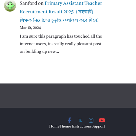
Sanford
on
Primary Assistant Teacher
Recruitment Result 2025 । সহকারী
শিক্ষক নিয়োগের চূড়ান্ত ফলাফল কবে দিবে?
Mar 16, 2024
I am sure this paragraph has touched all the
internet users, its really really pleasant post
on building up new…
Home
Theme Instructions
Support