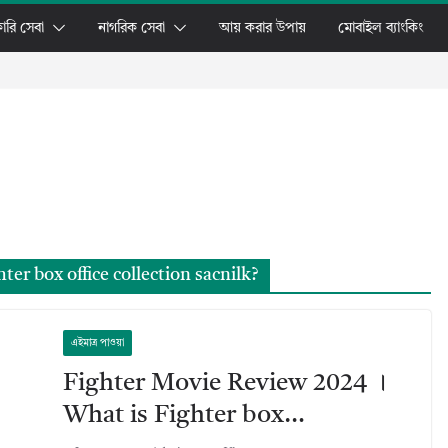
ারি সেবা
নাগরিক সেবা
আয় করার উপায়
মোবাইল ব্যাংকিং
er box office collection sacnilk?
এইমাত্র পাওয়া
Fighter Movie Review 2024 ।
What is Fighter box…