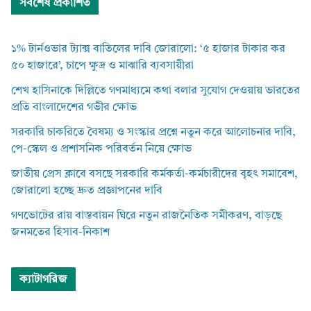
সর্বশেষ প্রকাশিত
১% টার্নওভার ট্যাক্স বাতিলের দাবি জোরালো: ‘৫ হাজার টাকার কর
৫০ হাজারে’, চাপে ক্ষুদ্র ও মাঝারি ব্যবসায়ীরা
শেখ হাসিনাকে দিল্লিতে গণমাধ্যমে কথা বলার সুযোগ দেওয়ায় ভারতের
প্রতি বাংলাদেশের গভীর ক্ষোভ
সরকারি চাকরিতে বৈষম্য ও সংস্কার প্রশ্নে নতুন করে আলোচনার দাবি,
পে-স্কেল ও প্রশাসনিক পরিবর্তন নিয়ে ক্ষোভ
জাতীয় প্রেস ক্লাবে বসছে সরকারি কর্মকর্তা-কর্মচারীদের বৃহৎ সমাবেশ,
জোরালো হচ্ছে দ্রুত প্রজ্ঞাপনের দাবি
গণভোটের রায় বাস্তবায়ন ঘিরে নতুন রাজনৈতিক সমীকরণ, বাড়ছে
জনমতের হিসাব-নিকাশ
ক্যাটাগরিজ