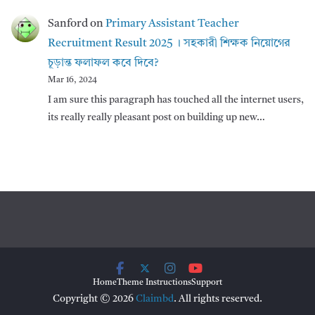
Sanford
on
Primary Assistant Teacher
Recruitment Result 2025 । সহকারী শিক্ষক নিয়োগের
চূড়ান্ত ফলাফল কবে দিবে?
Mar 16, 2024
I am sure this paragraph has touched all the internet users,
its really really pleasant post on building up new…
Home
Theme Instructions
Support
Copyright © 2026
Claimbd
. All rights reserved.