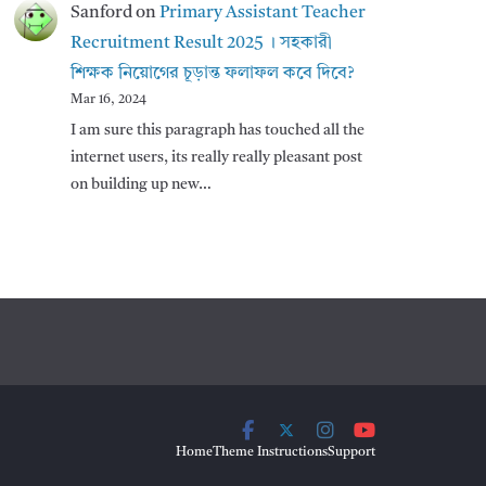
Sanford
on
Primary Assistant Teacher
Recruitment Result 2025 । সহকারী
শিক্ষক নিয়োগের চূড়ান্ত ফলাফল কবে দিবে?
Mar 16, 2024
I am sure this paragraph has touched all the
internet users, its really really pleasant post
on building up new…
Home
Theme Instructions
Support