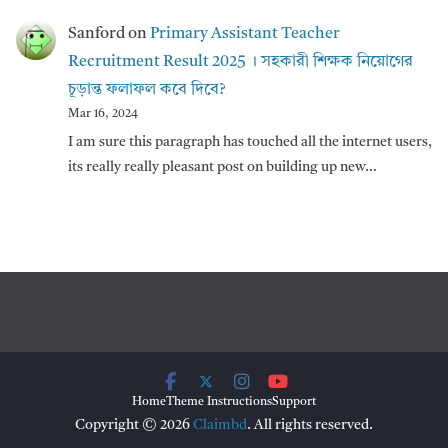
Sanford
on
Primary Assistant Teacher
Recruitment Result 2025 । সহকারী শিক্ষক নিয়োগের
চূড়ান্ত ফলাফল কবে দিবে?
Mar 16, 2024
I am sure this paragraph has touched all the internet users,
its really really pleasant post on building up new…
Home
Theme Instructions
Support
Copyright © 2026
Claimbd
. All rights reserved.